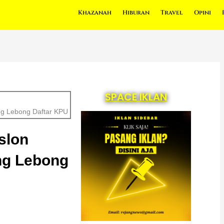
Khazanah
Hiburan
Travel
Opini
SPACE IKLAN
ng Lebong Daftar KPU
slon
ng Lebong