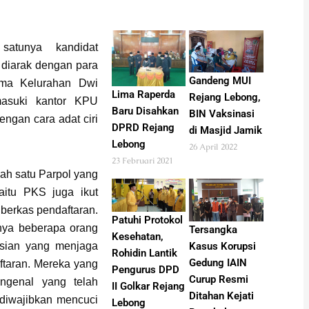
atunya kandidat
 diarak dengan para
Gandeng MUI
ama Kelurahan Dwi
Lima Raperda
Rejang Lebong,
masuki kantor KPU
Baru Disahkan
BIN Vaksinasi
ngan cara adat ciri
DPRD Rejang
di Masjid Jamik
Lebong
26 April 2022
23 Februari 2021
lah satu Parpol yang
itu PKS juga ikut
erkas pendaftaran.
Patuhi Protokol
nya beberapa orang
Tersangka
Kesehatan,
Kasus Korupsi
isian yang menjaga
Rohidin Lantik
Gedung IAIN
taran. Mereka yang
Pengurus DPD
Curup Resmi
ngenal yang telah
II Golkar Rejang
Ditahan Kejati
diwajibkan mencuci
Lebong