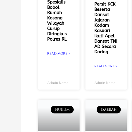
Spesialis
Persit KCK
Bobol
Beserta
Rumah
Dansat
Kosong
Jajaran
Wilayah
Kodam
Curup
Kasuari
Diringkus
Ikuti Apel
Polres RL
Dansat TNI
AD Secara
Daring
READ MORE »
READ MORE »
Admin Keme
Admin Keme
HUKUM
DAERAH