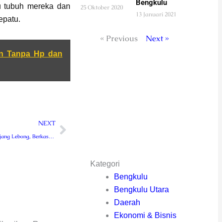
Bengkulu
hu tubuh mereka dan
25 Oktober 2020
13 Januari 2021
epatu.
« Previous
Next »
n Tanpa Hp dan
Next
NEXT
Daftar di KPU Rejang Lebong, Berkas Pencalonan Fikri – Samuji Diterima
Kategori
Bengkulu
Bengkulu Utara
Daerah
Ekonomi & Bisnis