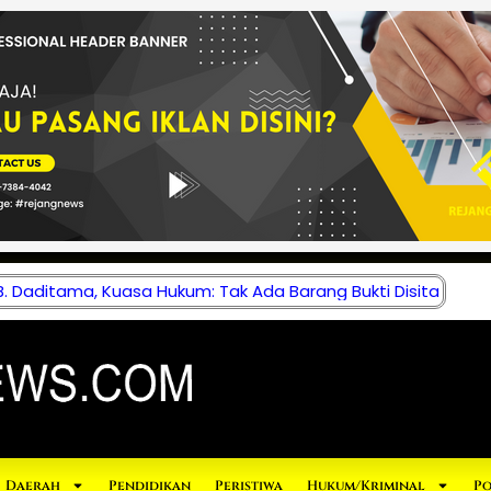
 Daditama, Kuasa Hukum: Tak Ada Barang Bukti Disita
Daerah
Pendidikan
Peristiwa
Hukum/Kriminal
Po