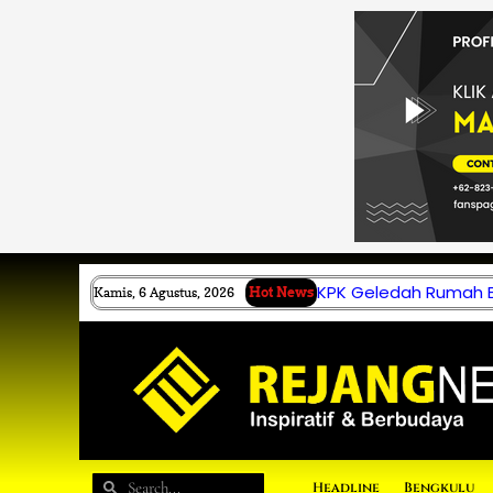
Lewati
ke
konten
KPK Geledah Rumah B.
Kamis, 6 Agustus, 2026
Hot News
Search
Search
Headline
Bengkulu