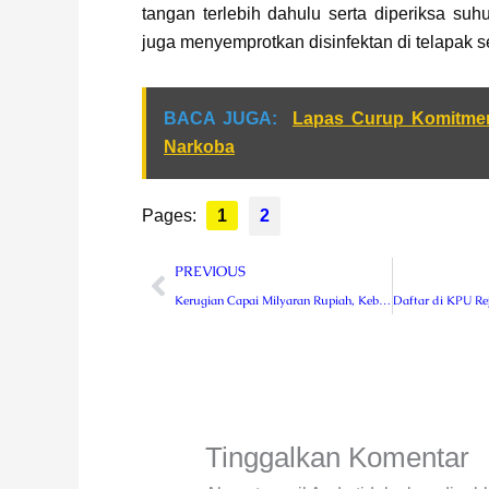
tangan terlebih dahulu serta diperiksa su
juga menyemprotkan disinfektan di telapak s
BACA JUGA:
Lapas Curup Komitme
Narkoba
Pages:
1
2
Prev
PREVIOUS
Kerugian Capai Milyaran Rupiah, Kebakaran 3 Toko di Curup Disebabkan Korsleting Listrik
Tinggalkan Komentar