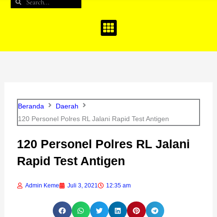
Search
Search
b
a
u
o
g
b
o
r
e
k
a
m
Beranda
Daerah
120 Personel Polres RL Jalani Rapid Test Antigen
120 Personel Polres RL Jalani
Rapid Test Antigen
Admin Keme
Juli 3, 2021
12:35 am