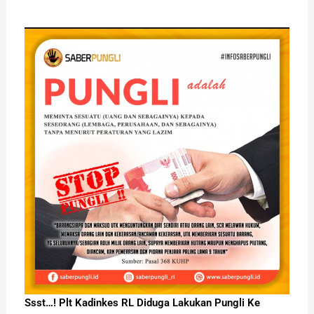
Ssst…! Plt Kadinkes RL Diduga Lakukan Pungli Ke