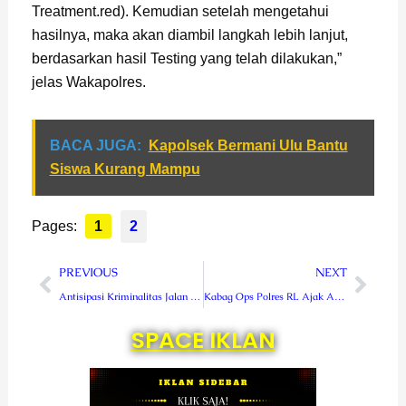
Treatment.red). Kemudian setelah mengetahui
hasilnya, maka akan diambil langkah lebih lanjut,
berdasarkan hasil Testing yang telah dilakukan,”
jelas Wakapolres.
BACA JUGA:
Kapolsek Bermani Ulu Bantu
Siswa Kurang Mampu
Pages:
1
2
Prev
Next
PREVIOUS
NEXT
Antisipasi Kriminalitas Jalan Lintas, Polsek Sindang Kelingi Patroli Malam Hari
Kabag Ops Polres RL Ajak Anggota Tingkatkan Prokes
SPACE IKLAN