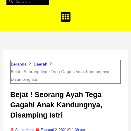
Search
Search
b
a
u
o
g
b
o
r
e
k
a
m
Beranda
Daerah
Bejat ! Seorang Ayah Tega Gagahi Anak Kandungnya,
Disamping Istri
Bejat ! Seorang Ayah Tega
Gagahi Anak Kandungnya,
Disamping Istri
Admin Keme
Februari 2, 2021
1:39 pm