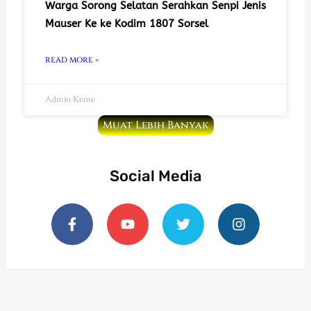
Warga Sorong Selatan Serahkan Senpi Jenis
Mauser Ke ke Kodim 1807 Sorsel
READ MORE »
Admin Keme
Muat Lebih Banyak
Social Media
F
Y
T
I
a
o
w
n
c
u
i
s
e
t
t
t
b
u
t
a
o
b
e
g
o
e
r
r
k
a