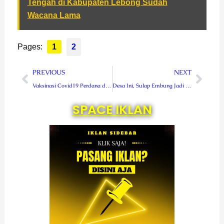
Tengah di Kabupaten Lebong Sudah
Wacana Lama
Pages:
1
2
Prev
Next
PREVIOUS
NEXT
Vaksinasi Covid19 Perdana di Rejang Lebong diikuti Belasan Orang
Desa Ini, Sulap Embung Jadi Danau Indah
SPACE IKLAN