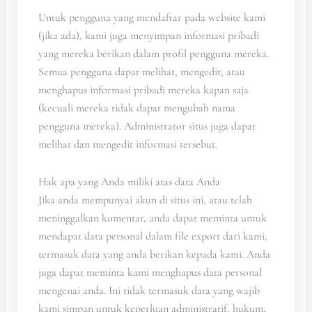
Untuk pengguna yang mendaftar pada website kami
(jika ada), kami juga menyimpan informasi pribadi
yang mereka berikan dalam profil pengguna mereka.
Semua pengguna dapat melihat, mengedit, atau
menghapus informasi pribadi mereka kapan saja
(kecuali mereka tidak dapat mengubah nama
pengguna mereka). Administrator situs juga dapat
melihat dan mengedit informasi tersebut.
Hak apa yang Anda miliki atas data Anda
Jika anda mempunyai akun di situs ini, atau telah
meninggalkan komentar, anda dapat meminta untuk
mendapat data personal dalam file export dari kami,
termasuk data yang anda berikan kepada kami. Anda
juga dapat meminta kami menghapus data personal
mengenai anda. Ini tidak termasuk data yang wajib
kami simpan untuk keperluan administratif, hukum,