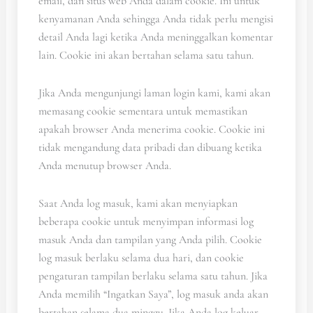
email, dan situs web Anda dalam cookie. Ini untuk
kenyamanan Anda sehingga Anda tidak perlu mengisi
detail Anda lagi ketika Anda meninggalkan komentar
lain. Cookie ini akan bertahan selama satu tahun.
Jika Anda mengunjungi laman login kami, kami akan
memasang cookie sementara untuk memastikan
apakah browser Anda menerima cookie. Cookie ini
tidak mengandung data pribadi dan dibuang ketika
Anda menutup browser Anda.
Saat Anda log masuk, kami akan menyiapkan
beberapa cookie untuk menyimpan informasi log
masuk Anda dan tampilan yang Anda pilih. Cookie
log masuk berlaku selama dua hari, dan cookie
pengaturan tampilan berlaku selama satu tahun. Jika
Anda memilih “Ingatkan Saya”, log masuk anda akan
bertahan selama dua minggu. Jika Anda log keluar