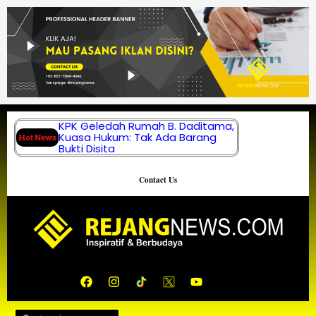
Lewati
ke
konten
KPK Geledah Rumah B. Daditama,
Kuasa Hukum: Tak Ada Barang
Hot News
Bukti Disita
Contact Us
F
I
Y
a
n
o
c
s
u
e
t
t