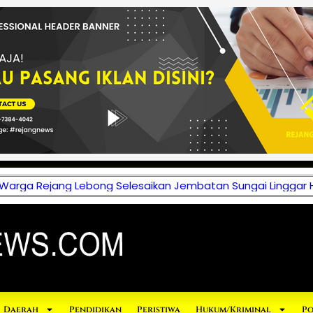
 Warga Rejang Lebong Selesaikan Jembatan Sungai Linggar 
Daerah
Pendidikan
Peristiwa
Hukum/Kriminal
Po