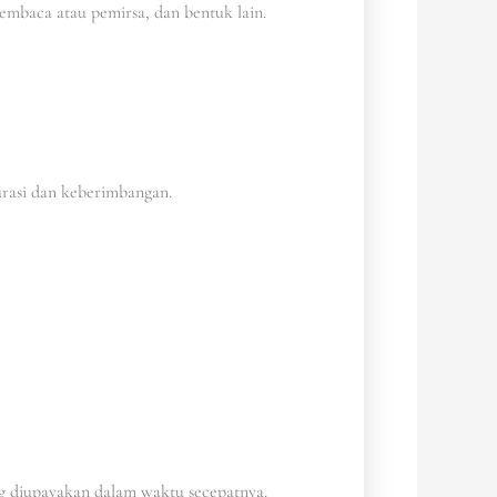
embaca atau pemirsa, dan bentuk lain.
urasi dan keberimbangan.
ng diupayakan dalam waktu secepatnya.