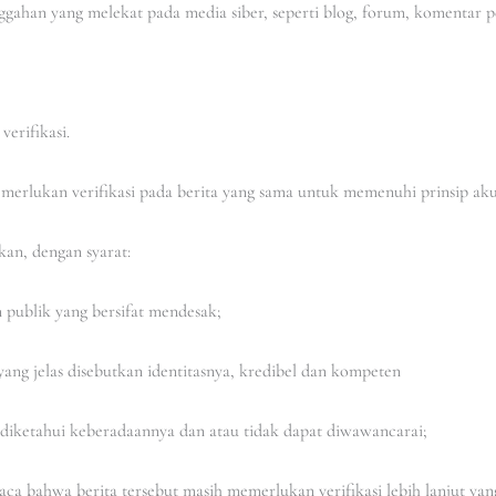
ggahan yang melekat pada media siber, seperti blog, forum, komentar p
verifikasi.
emerlukan verifikasi pada berita yang sama untuk memenuhi prinsip ak
ikan, dengan syarat:
 publik yang bersifat mendesak;
ang jelas disebutkan identitasnya, kredibel dan kompeten
k diketahui keberadaannya dan atau tidak dapat diwawancarai;
a bahwa berita tersebut masih memerlukan verifikasi lebih lanjut ya