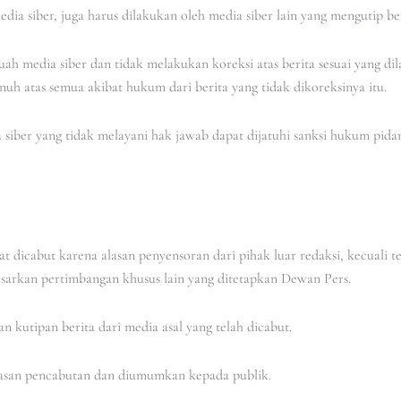
dia siber, juga harus dilakukan oleh media siber lain yang mengutip ber
ah media siber dan tidak melakukan koreksi atas berita sesuai yang di
uh atas semua akibat hukum dari berita yang tidak dikoreksinya itu.
 siber yang tidak melayani hak jawab dapat dijatuhi sanksi hukum pid
pat dicabut karena alasan penyensoran dari pihak luar redaksi, kecuali
sarkan pertimbangan khusus lain yang ditetapkan Dewan Pers.
n kutipan berita dari media asal yang telah dicabut.
alasan pencabutan dan diumumkan kepada publik.