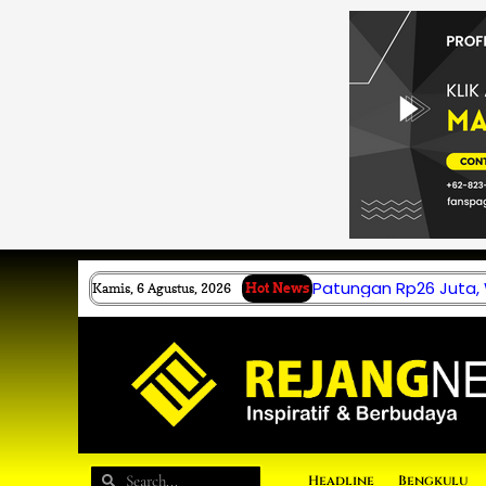
Lewati
ke
konten
Patungan Rp26 Juta,
Kamis, 6 Agustus, 2026
Hot News
Search
Search
Headline
Bengkulu