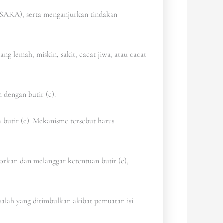
 (SARA), serta menganjurkan tindakan
ng lemah, miskin, sakit, cacat jiwa, atau cacat
dengan butir (c).
butir (c). Mekanisme tersebut harus
orkan dan melanggar ketentuan butir (c),
asalah yang ditimbulkan akibat pemuatan isi