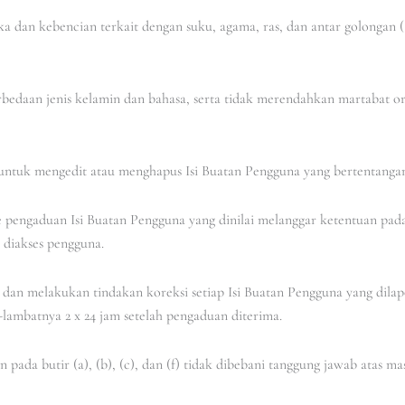
a dan kebencian terkait dengan suku, agama, ras, dan antar golongan
erbedaan jenis kelamin dan bahasa, serta tidak merendahkan martabat ora
untuk mengedit atau menghapus Isi Buatan Pengguna yang bertentangan 
pengaduan Isi Buatan Pengguna yang dinilai melanggar ketentuan pada 
 diakses pengguna.
 dan melakukan tindakan koreksi setiap Isi Buatan Pengguna yang dilap
-lambatnya 2 x 24 jam setelah pengaduan diterima.
pada butir (a), (b), (c), dan (f) tidak dibebani tanggung jawab atas m