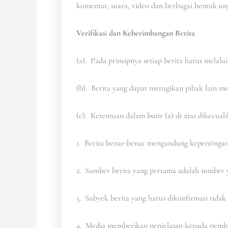
komentar, suara, video dan berbagai bentuk un
Verifikasi dan Keberimbangan Berita
(a). Pada prinsipnya setiap berita harus melalui 
(b). Berita yang dapat merugikan pihak lain m
(c). Ketentuan dalam butir (a) di atas dikecual
1. Berita benar-benar mengandung kepentingan
2. Sumber berita yang pertama adalah sumber y
3. Subyek berita yang harus dikonfirmasi tida
4. Media memberikan penjelasan kepada pembac