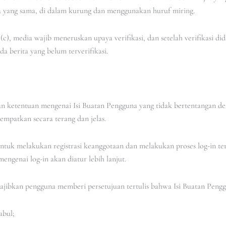
ta yang sama, di dalam kurung dan menggunakan huruf miring.
(c), media wajib meneruskan upaya verifikasi, dan setelah verifikasi di
a berita yang belum terverifikasi.
dan ketentuan mengenai Isi Buatan Pengguna yang tidak bertentangan
tempatkan secara terang dan jelas.
untuk melakukan registrasi keanggotaan dan melakukan proses log-in t
ngenai log-in akan diatur lebih lanjut.
wajibkan pengguna memberi persetujuan tertulis bahwa Isi Buatan Pengg
abul;