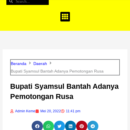
Search
Search
b
a
u
o
g
b
o
r
e
k
a
m
Beranda
Daerah
Bupati Syamsul Bantah Adanya Pemotongan Rusa
Bupati Syamsul Bantah Adanya
Pemotongan Rusa
Admin Keme
Mei 20, 2022
11:41 pm