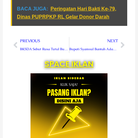
BACA JUGA:
Peringatan Hari Bakti Ke-79,
Dinas PUPRPKP RL Gelar Donor Darah
Prev
Next
PREVIOUS
NEXT
BKSDA Sebut Rusa Tutul Bukan Satwa Dilindungi, Tapi Hijazi Pemilik Sah
Bupati Syamsul Bantah Adanya Pemotongan Rusa
SPACE IKLAN