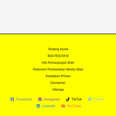
o
b
e
g
o
e
r
r
k
a
-
m
f
Tentang Keme
BOX REDAKSI
Info Pemasangan Iklan
Pedoman Pemberitaan Media Siber
Kebijakan Privasi
Disclaimer
Sitemap
Facebook
Instagram
TikTok
Twitter
Linkedin
YouTube