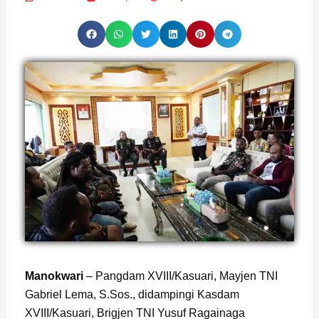
Page
,
Page
,
Page
Manokwari
– Pangdam XVIII/Kasuari, Mayjen TNI
Gabriel Lema, S.Sos., didampingi Kasdam
XVIII/Kasuari, Brigjen TNI Yusuf Ragainaga