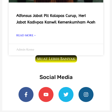
Alfonsus Jabat Plt Kalapas Curup, Heri
Jabat Kadivpas Kanwil Kemenkumham Aceh
READ MORE »
Admin Keme
Muat Lebih Banyak
Social Media
F
Y
T
I
a
o
w
n
c
u
i
s
e
t
t
t
b
u
t
a