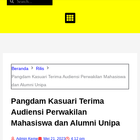
Search
Search
b
a
u
o
g
b
o
r
e
k
a
m
Beranda
Rilis
Pangdam Kasuari Terima Audiensi Perwakilan Mahasiswa
dan Alumni Unipa
Pangdam Kasuari Terima
Audiensi Perwakilan
Mahasiswa dan Alumni Unipa
Admin Keme
Mei 21, 2023
4:12 pm