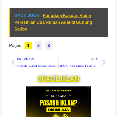
BACA JUGA:
Pangdam Kasuari Hadiri
Peresmian Dua Rumah Adat di Gunung
Saribo
Pages:
1
2
3
Prev
Next
PREVIOUS
NEXT
Sertijab Pejabat Kodam Kasuari, Pangdam Tunjuk Letkol Inf Syawaludin Abuhasan Sebagai Kapendam Baru
DEMA IAIN Curup Gelar Seminar Kepemudaan
SPACE IKLAN