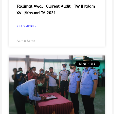
Taklimat Awal _Current Audit_ TW II Itdam
XVIII/Kasuari TA 2021
READ MORE »
Admin Keme
BENGKULU