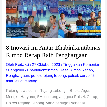
8 Inovasi Ini Antar Bhabinkamtibmas
Rimbo Recap Raih Penghargaan
Oleh
Redaksi
/
27 Oktober 2023
/
Tinggalkan Komentar
/
Bengkulu
/
Bhabinkamtibmas
,
Desa Rimbo Recap
,
Penghargaan
,
polres rejang lebong
,
polsek curup
/
2
minutes of reading
Rejangnews.com || Rejang Lebong – Bripka Agus
Mengku Haryono, SH, seorang anggota Polsek Curup,
Polres Rejang Lebong, yang bertugas sebagai […]