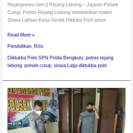
Rejangnews.com || Rejang Lebong – Jajaran Polsek
Curup, Polres Rejang Lebong memberikan materi
Siswa Latihan Kerja Serdik Diktuba Polri tahun
Read More »
Pendidikan
,
Rilis
Diktukba Polri SPN Polda Bengkulu
,
polres rejang
lebong
,
polsek curup
,
siswa Latja diktukba polri
Polsek
Curup
Ringkus
Residivis
Bobol
Rumah