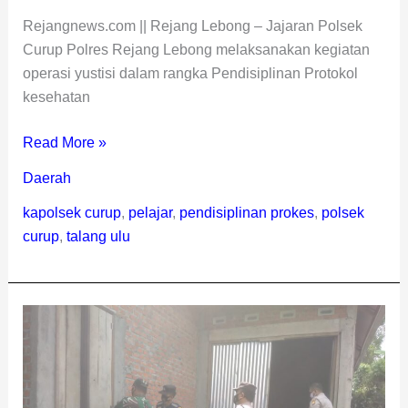
Rejangnews.com || Rejang Lebong – Jajaran Polsek
Curup Polres Rejang Lebong melaksanakan kegiatan
operasi yustisi dalam rangka Pendisiplinan Protokol
kesehatan
Read More »
Daerah
kapolsek curup
,
pelajar
,
pendisiplinan prokes
,
polsek
curup
,
talang ulu
Polsek
Curup
Peduli
Warga