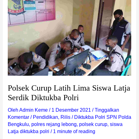
Latih
Lima
Siswa
Latja
Serdik
Diktukba
Polri
Polsek Curup Latih Lima Siswa Latja
Serdik Diktukba Polri
Oleh
Admin Keme
/
1 Desember 2021
/
Tinggalkan
Komentar
/
Pendidikan
,
Rilis
/
Diktukba Polri SPN Polda
Bengkulu
,
polres rejang lebong
,
polsek curup
,
siswa
Latja diktukba polri
/
1 minute of reading