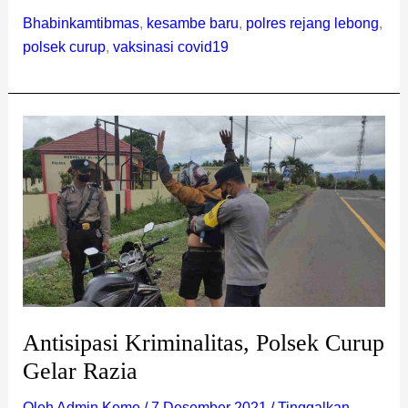
Bhabinkamtibmas
,
kesambe baru
,
polres rejang lebong
,
polsek curup
,
vaksinasi covid19
Antisipasi
Kriminalitas,
Polsek
Curup
Gelar
Razia
Antisipasi Kriminalitas, Polsek Curup
Gelar Razia
Oleh
Admin Keme
/
7 Desember 2021
/
Tinggalkan