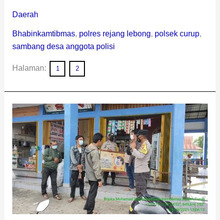
Daerah
Bhabinkamtibmas
,
polres rejang lebong
,
polsek curup
,
sambang desa anggota polisi
Halaman:
1
2
Polsek
Curup
Gelar
Pendisiplinan
Prokes