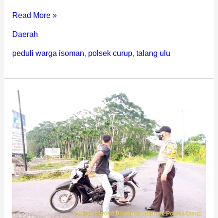
Read More »
Daerah
peduli warga isoman
,
polsek curup
,
talang ulu
Antisipasi
Balap
Liar,
Polsek
Curup
Patroli