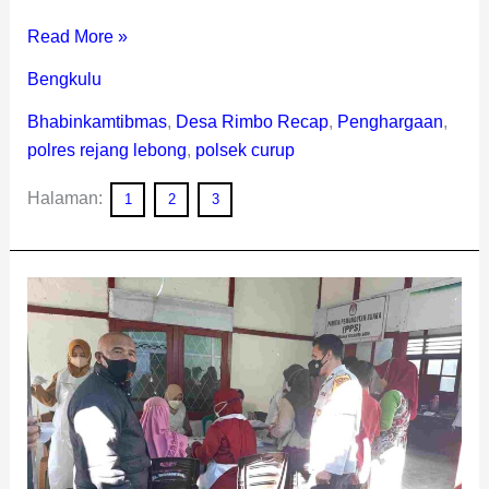
Read More »
Bengkulu
Bhabinkamtibmas
,
Desa Rimbo Recap
,
Penghargaan
,
polres rejang lebong
,
polsek curup
Halaman:
1
2
3
Polsek
Curup
Pantau
Kegiatan
Vaksinasi