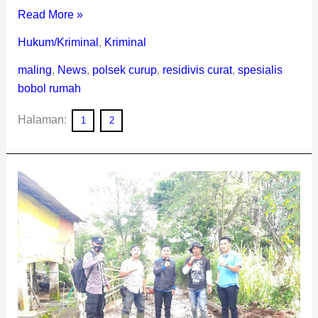
Read More »
Hukum/Kriminal
,
Kriminal
maling
,
News
,
polsek curup
,
residivis curat
,
spesialis
bobol rumah
Halaman:
1
2
Sambangi
Desa,
Polsek
Curup
Beri
Himbauan