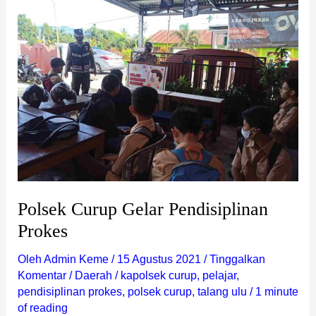
Polsek
Curup
Gelar
Pendisiplinan
Prokes
Polsek Curup Gelar Pendisiplinan
Prokes
Oleh
Admin Keme
/
15 Agustus 2021
/
Tinggalkan
Komentar
/
Daerah
/
kapolsek curup
,
pelajar
,
pendisiplinan prokes
,
polsek curup
,
talang ulu
/
1 minute
of reading