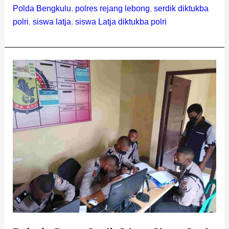
Polda Bengkulu
,
polres rejang lebong
,
serdik diktukba
polri
,
siswa latja
,
siswa Latja diktukba polri
Polsek
Curup
Latih
Lima
Siswa
Latja
Serdik
Diktukba
Polri