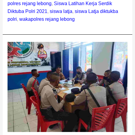
polres rejang lebong
,
Siswa Latihan Kerja Serdik
Diktuba Polri 2021
,
siswa latja
,
siswa Latja diktukba
polri
,
wakapolres rejang lebong
Serdik
Diktukba
Dilatih
Fungsi
Narkoba