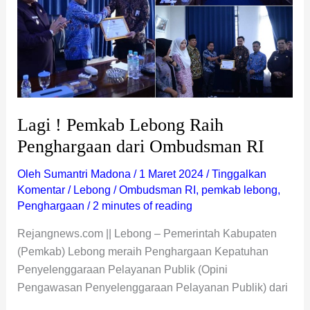
Penghargaan
dari
Ombudsman
RI
Lagi ! Pemkab Lebong Raih
Penghargaan dari Ombudsman RI
Oleh
Sumantri Madona
/
1 Maret 2024
/
Tinggalkan
Komentar
/
Lebong
/
Ombudsman RI
,
pemkab lebong
,
Penghargaan
/
2 minutes of reading
Rejangnews.com || Lebong – Pemerintah Kabupaten
(Pemkab) Lebong meraih Penghargaan Kepatuhan
Penyelenggaraan Pelayanan Publik (Opini
Pengawasan Penyelenggaraan Pelayanan Publik) dari