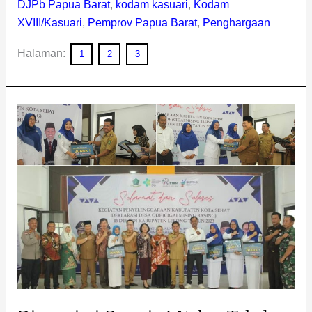
DJPb Papua Barat
,
kodam kasuari
,
Kodam
XVIII/Kasuari
,
Pemprov Papua Barat
,
Penghargaan
Halaman:
1
2
3
Diapresiasi
Bupati,
4
Nakes
Teladan
di
Lebong
Dapat
Penghargaan