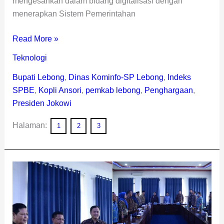
mengesankan dalam bidang digitalisasi dengan
menerapkan Sistem Pemerintahan
Read More »
Teknologi
Bupati Lebong
,
Dinas Kominfo-SP Lebong
,
Indeks
SPBE
,
Kopli Ansori
,
pemkab lebong
,
Penghargaan
,
Presiden Jokowi
Halaman:
1
2
3
Lagi
!
Pemkab
Lebong
Raih