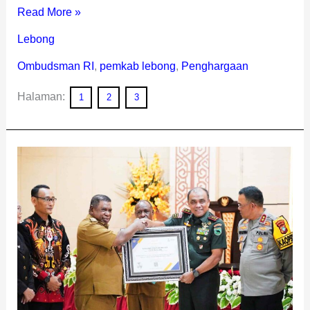
Read More »
Lebong
Ombudsman RI
,
pemkab lebong
,
Penghargaan
Halaman:
1
2
3
Kodam
Kasuari
Terima
Penghargaan
dari
DJPb
Papua
Barat