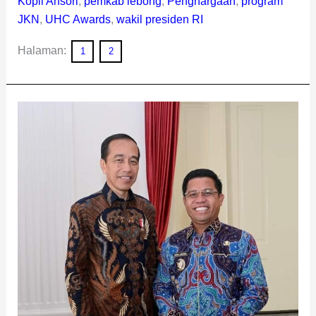
Kopli Ansori
,
pemkab lebong
,
Penghargaan
,
program
JKN
,
UHC Awards
,
wakil presiden RI
Halaman:
1
2
Bikin
Bangga,
Bupati
Kopli
Terima
Penghargaan
DGA
SPBE
Summit
2024
dari
Presiden