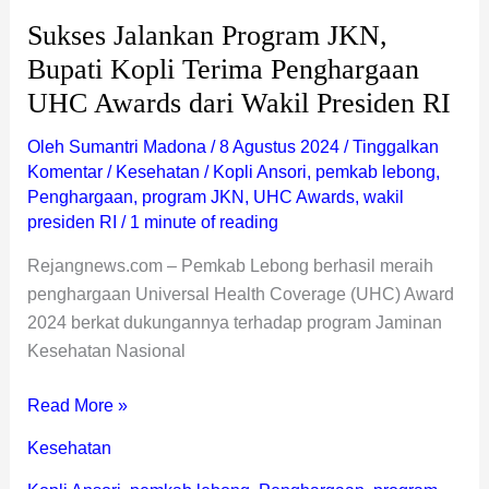
Awards
Sukses Jalankan Program JKN,
dari
Bupati Kopli Terima Penghargaan
Wakil
UHC Awards dari Wakil Presiden RI
Presiden
RI
Oleh
Sumantri Madona
/
8 Agustus 2024
/
Tinggalkan
Komentar
/
Kesehatan
/
Kopli Ansori
,
pemkab lebong
,
Penghargaan
,
program JKN
,
UHC Awards
,
wakil
presiden RI
/
1 minute of reading
Rejangnews.com – Pemkab Lebong berhasil meraih
penghargaan Universal Health Coverage (UHC) Award
2024 berkat dukungannya terhadap program Jaminan
Kesehatan Nasional
Read More »
Kesehatan