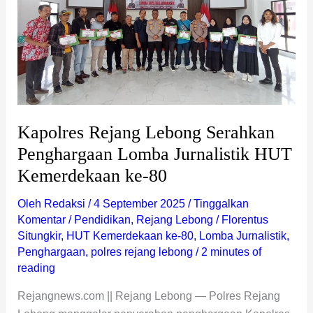
Penghargaan
Lomba
Jurnalistik
HUT
Kemerdekaan
ke-
80
Kapolres Rejang Lebong Serahkan
Penghargaan Lomba Jurnalistik HUT
Kemerdekaan ke-80
Oleh
Redaksi
/
4 September 2025
/
Tinggalkan
Komentar
/
Pendidikan
,
Rejang Lebong
/
Florentus
Situngkir
,
HUT Kemerdekaan ke-80
,
Lomba Jurnalistik
,
Penghargaan
,
polres rejang lebong
/
2 minutes of
reading
Rejangnews.com || Rejang Lebong — Polres Rejang