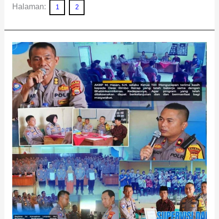
Halaman:
1
2
8
Inovasi
Ini
Antar
Bhabinkamtibmas
Rimbo
Recap
Raih
Penghargaan