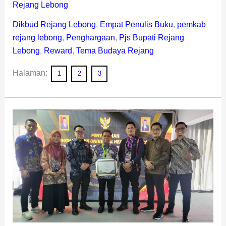
Rejang Lebong
Dikbud Rejang Lebong
,
Empat Penulis Buku
,
pemkab
rejang lebong
,
Penghargaan
,
Pjs Bupati Rejang
Lebong
,
Reward
,
Tema Budaya Rejang
Halaman:
1
2
3
Sukses
Jalankan
Program
JKN,
Bupati
Kopli
Terima
Penghargaan
UHC