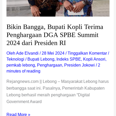
RI
Bikin Bangga, Bupati Kopli Terima
Penghargaan DGA SPBE Summit
2024 dari Presiden RI
Oleh
Ade Elvandi
/
28 Mei 2024
/
Tinggalkan Komentar
/
Teknologi
/
Bupati Lebong
,
Indeks SPBE
,
Kopli Ansori
,
pemkab lebong
,
Penghargaan
,
Presiden Jokowi
/
2
minutes of reading
Rejangnews.com || Lebong – Masyarakat Lebong harus
berbangga saat ini. Pasalnya, Pemerintah Kabupaten
Lebong berhasil meraih penghargaan “Digital
Government Award
Read More »