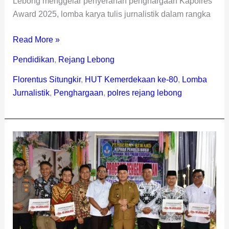
Lebong menggelar penyerahan penghargaan Kapolres
Award 2025, lomba karya tulis jurnalistik dalam rangka
Read More »
Pendidikan
,
Rejang Lebong
Florentus Situngkir
,
HUT Kemerdekaan ke-80
,
Lomba
Jurnalistik
,
Penghargaan
,
polres rejang lebong
Empat
Penulis
Buku
Bertema
“Budaya
Rejang”
Terima