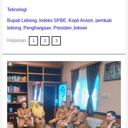
Teknologi
Bupati Lebong
,
Indeks SPBE
,
Kopli Ansori
,
pemkab
lebong
,
Penghargaan
,
Presiden Jokowi
Halaman:
1
2
3
Indeks
SPBE
Meningkat,
Bupati
Kopli
Dapat
Penghargaan
dari
Presiden