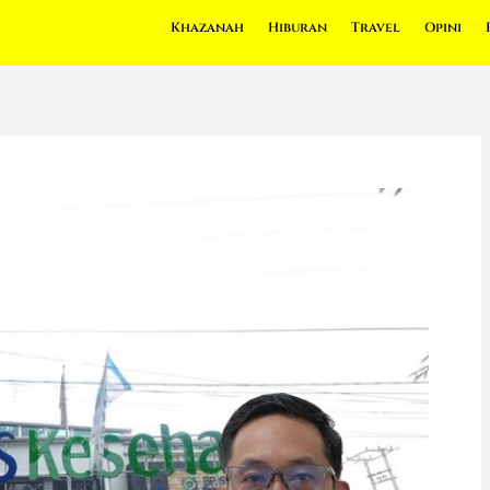
Khazanah
Hiburan
Travel
Opini