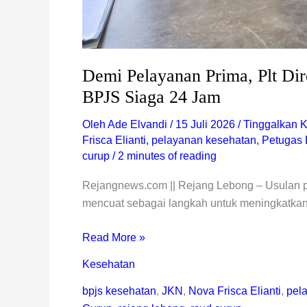
Demi Pelayanan Prima, Plt Di
BPJS Siaga 24 Jam
Oleh
Ade Elvandi
/
15 Juli 2026
/
Tinggalkan 
Frisca Elianti
,
pelayanan kesehatan
,
Petugas
curup
/
2 minutes of reading
Rejangnews.com || Rejang Lebong – Usulan
mencuat sebagai langkah untuk meningkatkan 
Read More »
Kesehatan
bpjs kesehatan
,
JKN
,
Nova Frisca Elianti
,
pel