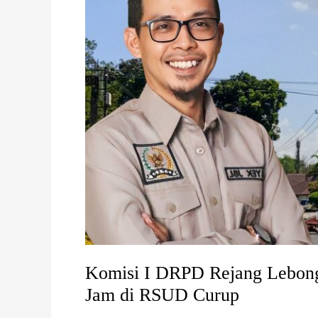
BPJS
Siaga 24
Jam
di
RSUD
Curup
Komisi I DRPD Rejang Lebong
Jam di RSUD Curup