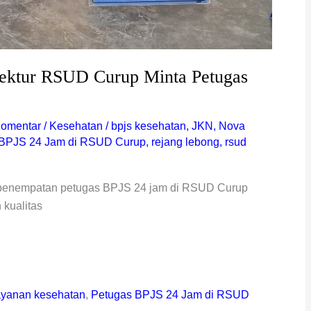
rektur RSUD Curup Minta Petugas
Komentar
/
Kesehatan
/
bpjs kesehatan
,
JKN
,
Nova
 BPJS 24 Jam di RSUD Curup
,
rejang lebong
,
rsud
 penempatan petugas BPJS 24 jam di RSUD Curup
kualitas
ayanan kesehatan
,
Petugas BPJS 24 Jam di RSUD