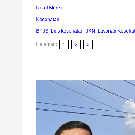
Read More »
Kesehatan
BPJS
,
bpjs kesehatan
,
JKN
,
Layanan Keseha
Halaman:
1
2
3
Komisi
I
DRPD
Rejang
Lebong
Sepakat
Petugas