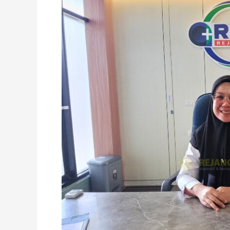
Demi
Pelayanan
Prima,
Plt
Direktur
RSUD
Curup
Minta
Petugas
BPJS
Siaga
24
Jam