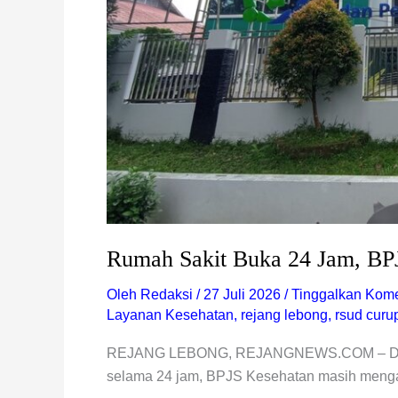
Rumah Sakit Buka 24 Jam, BP
Oleh
Redaksi
/
27 Juli 2026
/
Tinggalkan Kome
Layanan Kesehatan
,
rejang lebong
,
rsud curu
REJANG LEBONG, REJANGNEWS.COM – Di saa
selama 24 jam, BPJS Kesehatan masih menga