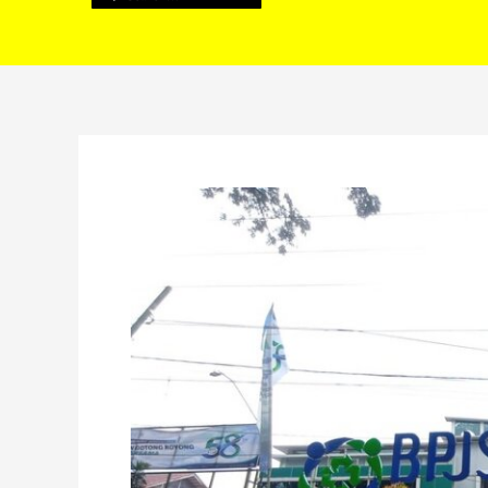
Rumah
Sakit
Buka
24
Jam,
BPJS
Masih
Andalkan
Layanan
Digital