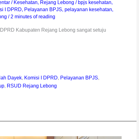
ntar
/
Kesehatan
,
Rejang Lebong
/
bpjs kesehatan
,
si I DPRD
,
Pelayanan BPJS
,
pelayanan kesehatan
,
ong
/
2 minutes of reading
I DPRD Kabupaten Rejang Lebong sangat setuju
lah Dayek
,
Komisi I DPRD
,
Pelayanan BPJS
,
up
,
RSUD Rejang Lebong