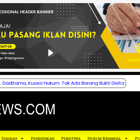
 Daditama, Kuasa Hukum: Tak Ada Barang Bukti Disita
Daerah
Pendidikan
Peristiwa
Hukum/Kriminal
Po