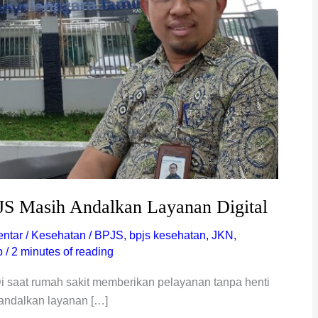
JS Masih Andalkan Layanan Digital
ntar
/
Kesehatan
/
BPJS
,
bpjs kesehatan
,
JKN
,
p
/
2 minutes of reading
t rumah sakit memberikan pelayanan tanpa henti
ndalkan layanan […]