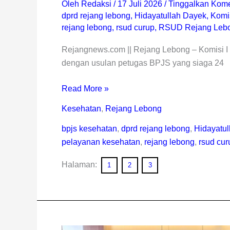
Oleh
Redaksi
/
17 Juli 2026
/
Tinggalkan Kome
dprd rejang lebong
,
Hidayatullah Dayek
,
Komi
rejang lebong
,
rsud curup
,
RSUD Rejang Leb
Rejangnews.com || Rejang Lebong – Komisi 
dengan usulan petugas BPJS yang siaga 24
Read More »
Kesehatan
,
Rejang Lebong
bpjs kesehatan
,
dprd rejang lebong
,
Hidayatul
pelayanan kesehatan
,
rejang lebong
,
rsud cur
Halaman:
1
2
3