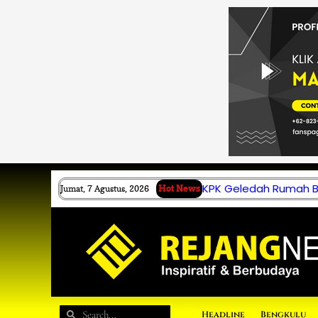
Lewati
ke
konten
KPK Geledah Rumah B.
Jumat, 7 Agustus, 2026
Hot News
Search
Search
Headline
Bengkulu