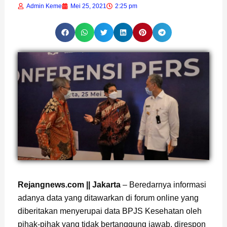
Admin Keme
Mei 25, 2021
2:25 pm
Page
,
Page
,
Page
,
Page
,
Page
Rejangnews.com || Jakarta
– Beredarnya informasi
adanya data yang ditawarkan di forum online yang
diberitakan menyerupai data BPJS Kesehatan oleh
pihak-pihak yang tidak bertanggung jawab, direspon