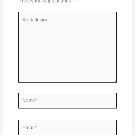
Ruas yang wajib ditandai
*
Ketik
di
sini..
Name*
Email*