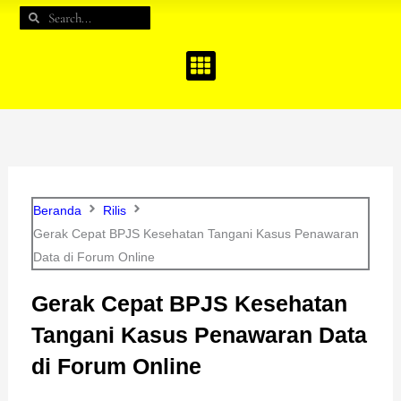
e
t
t
Search
Search
b
a
u
o
g
b
o
r
e
k
a
m
Beranda
Rilis
Gerak Cepat BPJS Kesehatan Tangani Kasus Penawaran
Data di Forum Online
Gerak Cepat BPJS Kesehatan
Tangani Kasus Penawaran Data
di Forum Online