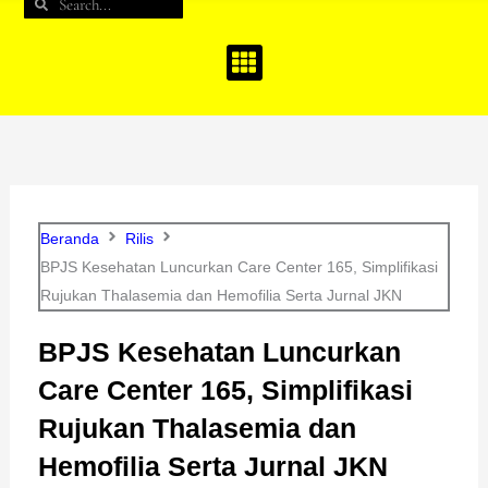
Search
Search
b
a
u
o
g
b
o
r
e
k
a
m
Beranda
Rilis
BPJS Kesehatan Luncurkan Care Center 165, Simplifikasi
Rujukan Thalasemia dan Hemofilia Serta Jurnal JKN
BPJS Kesehatan Luncurkan
Care Center 165, Simplifikasi
Rujukan Thalasemia dan
Hemofilia Serta Jurnal JKN