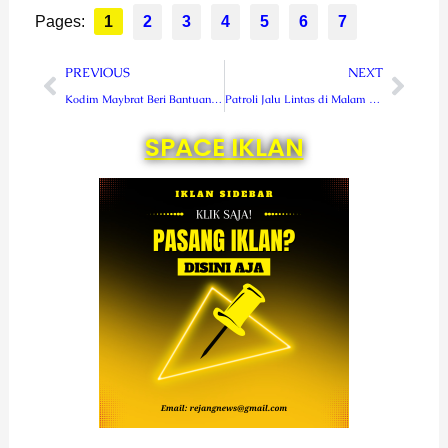
Pages:
1
2
3
4
5
6
7
Prev
Next
PREVIOUS
NEXT
Kodim Maybrat Beri Bantuan Pengungsi Distrik Aifat
Patroli Jalu Lintas di Malam Hari, Rutin Dilaksanakan Polres RL
SPACE IKLAN