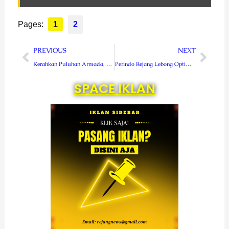
Pages:
1
2
Prev
Next
PREVIOUS
NEXT
Kerahkan Puluhan Armada, Pemasangan APK Fikri – Samuji Serentak se-Rejang Lebong
Perindo Rejang Lebong Optimis Raup 70 Persen Suara Petani Untuk Agusrin – Imron
SPACE IKLAN