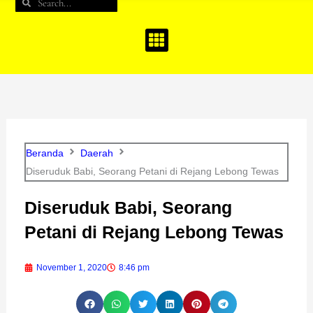
Search
Search
b
a
u
o
g
b
o
r
e
k
a
m
Beranda
Daerah
Diseruduk Babi, Seorang Petani di Rejang Lebong Tewas
Diseruduk Babi, Seorang
Petani di Rejang Lebong Tewas
November 1, 2020
8:46 pm