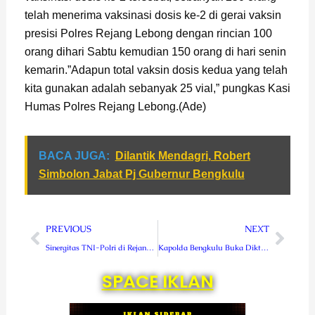
telah menerima vaksinasi dosis ke-2 di gerai vaksin
presisi Polres Rejang Lebong dengan rincian 100
orang dihari Sabtu kemudian 150 orang di hari senin
kemarin.”Adapun total vaksin dosis kedua yang telah
kita gunakan adalah sebanyak 25 vial,” pungkas Kasi
Humas Polres Rejang Lebong.(Ade)
BACA JUGA:
Dilantik Mendagri, Robert
Simbolon Jabat Pj Gubernur Bengkulu
Prev
Next
PREVIOUS
NEXT
Sinergitas TNI-Polri di Rejang Lebong, Gelar Patroli Skala Besar
Kapolda Bengkulu Buka Diktukba Polri SPN Bukit Kaba
SPACE IKLAN