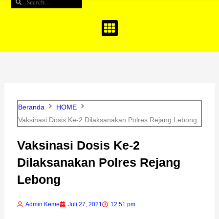
Search
Search
b
a
u
o
g
b
o
r
e
k
a
m
Beranda
HOME
Vaksinasi Dosis Ke-2 Dilaksanakan Polres Rejang Lebong
Vaksinasi Dosis Ke-2
Dilaksanakan Polres Rejang
Lebong
Admin Keme
Juli 27, 2021
12:51 pm