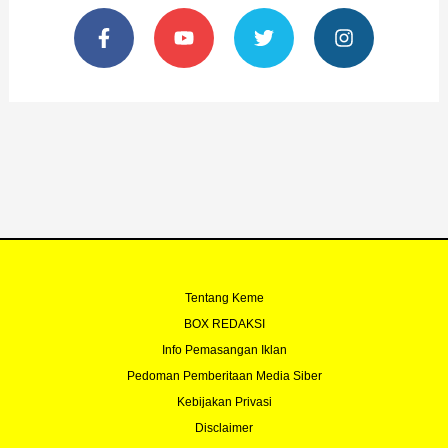
F
Y
T
I
a
o
w
n
c
u
i
s
e
t
t
t
b
u
t
a
o
b
e
g
o
e
r
r
k
a
-
m
f
Tentang Keme
BOX REDAKSI
Info Pemasangan Iklan
Pedoman Pemberitaan Media Siber
Kebijakan Privasi
Disclaimer