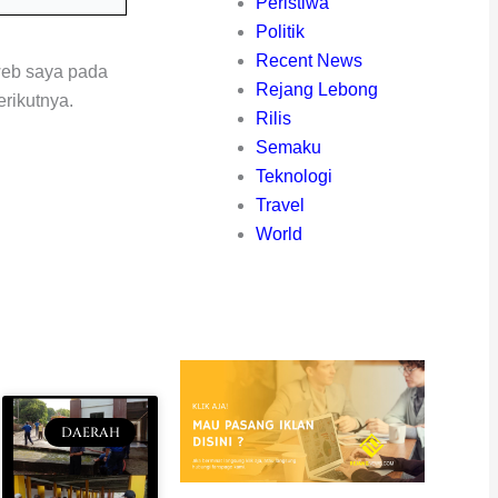
Peristiwa
Politik
Recent News
web saya pada
Rejang Lebong
rikutnya.
Rilis
Semaku
Teknologi
Travel
World
DAERAH