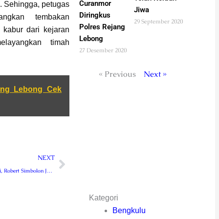
Curanmor
i. Sehingga, petugas
Jiwa
Diringkus
angkan tembakan
29 September 2020
Polres Rejang
kabur dari kejaran
Lebong
elayangkan timah
27 Desember 2020
« Previous
Next »
ang Lebong Cek
Next
NEXT
Dilantik Mendagri, Robert Simbolon Jabat Pj Gubernur Bengkulu
Kategori
Bengkulu