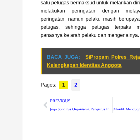
satu petugas bermaksud untuk melarikan dir
melakukan peringatan dengan melay
peringatan, namun pelaku masih berupaya 
petugas, sehingga petugas terpaks m
panasnya ke arah pelaku dan mengenainya.
BACA JUGA:
SiPropam Polres Rej
Kelengkapan Identitas Anggota
Pages:
1
2
Prev
PREVIOUS
Jaga Soliditas Organisasi, Pengurus PWI Rejang Lebong Resmi Dilantik