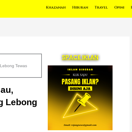
Khazanah
Hiburan
Travel
Opini
SPACE IKLAN
g Lebong Tewas
sau,
ng Lebong