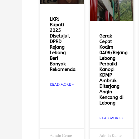
LKPJ
Bupati
2025
Gerak
Disetujui,
Cepat
DPRD
Kodim
Rejang
0409/Rejang
Lebong
Lebong
Beri
Perbaiki
Banyak
Kanopi
Rekomenda
KDMP
Ambruk
READ MORE »
Diterjang
Angin
Kencang di
Lebong
READ MORE »
Admin Keme
Admin Keme