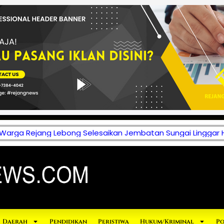
 Warga Rejang Lebong Selesaikan Jembatan Sungai Linggar 
Daerah
Pendidikan
Peristiwa
Hukum/Kriminal
Po