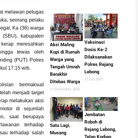
t melawan petugas
luka, seorang pelaku
egal, Ka (36) warga
 (SBU), kabupaten
Vaksinasi
 kerap meresahkan
Aksi Maling
Dosis Ke-2
hingga tewas oleh
Kopi di Rumah
Dilaksanakan
Warga yang
nding (PUT) Polres
Polres Rejang
Tengah Umrah
kul 17.15 wib.
Lebong
Berakhir
27 Juli 2021
Ditebas Warga
olisian bermaksud
11 Desember 2025
elah menjadi target
erap melakukan aksi
motor di sejumlah
Jembatan
n, saat berupaya
Roboh di
lawanan terhadap
Satu Lagi,
Rejang Lebong,
sau terhadap salah
Musang
Telan Korban