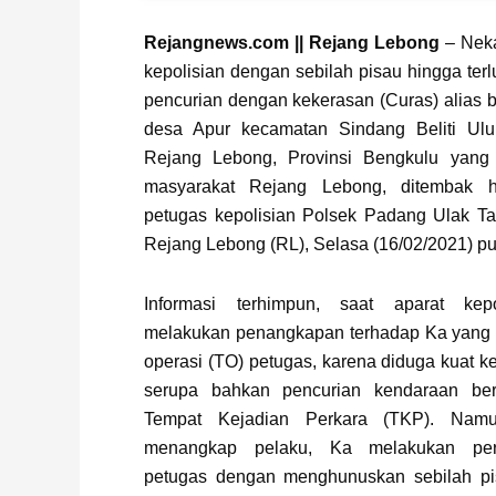
Page
,
Page
Rejangnews.com || Rejang Lebong
– Neka
kepolisian dengan sebilah pisau hingga ter
pencurian dengan kekerasan (Curas) alias b
desa Apur kecamatan Sindang Beliti Ulu
Rejang Lebong, Provinsi Bengkulu yang
masyarakat Rejang Lebong, ditembak 
petugas kepolisian Polsek Padang Ulak Ta
Rejang Lebong (RL), Selasa (16/02/2021) pu
Informasi terhimpun, saat aparat kep
melakukan penangkapan terhadap Ka yang t
operasi (TO) petugas, karena diduga kuat k
serupa bahkan pencurian kendaraan ber
Tempat Kejadian Perkara (TKP). Namu
menangkap pelaku, Ka melakukan per
petugas dengan menghunuskan sebilah pi