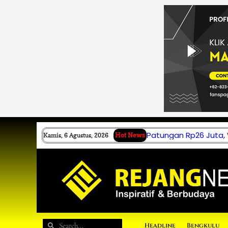
Lewati
ke
konten
Patungan Rp26 Juta,
Kamis, 6 Agustus, 2026
Hot News
Search
Search
Headline
Bengkulu