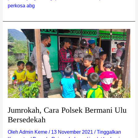
perkosa abg
Jumrokah,
Cara
Polsek
Bermani
Ulu
Bersedekah
Jumrokah, Cara Polsek Bermani Ulu
Bersedekah
Oleh
Admin Keme
/
13 November 2021
/
Tinggalkan