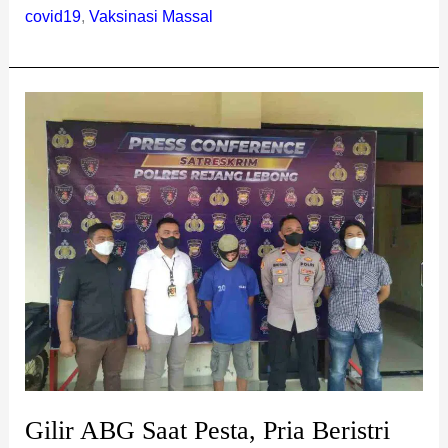
covid19
,
Vaksinasi Massal
Gilir
ABG
Saat
Pesta,
Pria
Beristri
Berakhir
Dibui
Gilir ABG Saat Pesta, Pria Beristri