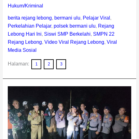
Hukum/Kriminal
berita rejang lebong
,
bermani ulu
,
Pelajar Viral
,
Perkelahian Pelajar
,
polsek bermani ulu
,
Rejang
Lebong Hari Ini
,
Siswi SMP Berkelahi
,
SMPN 22
Rejang Lebong
,
Video Viral Rejang Lebong
,
Viral
Media Sosial
Halaman:
1
2
3
Tiga
Warga
Pal
VII
Ditemukan
Selamat,
Camat