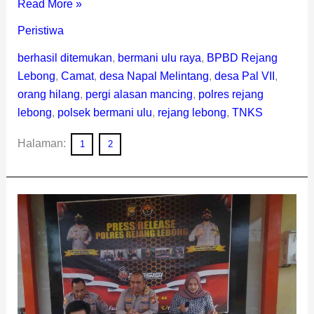
Read More »
Peristiwa
berhasil ditemukan
,
bermani ulu raya
,
BPBD Rejang
Lebong
,
Camat
,
desa Napal Melintang
,
desa Pal VII
,
orang hilang
,
pergi alasan mancing
,
polres rejang
lebong
,
polsek bermani ulu
,
rejang lebong
,
TNKS
Halaman:
1
2
Kantongi
Banyak
Kartu
Pers,
Pasutri
Ngaku
Wartawan