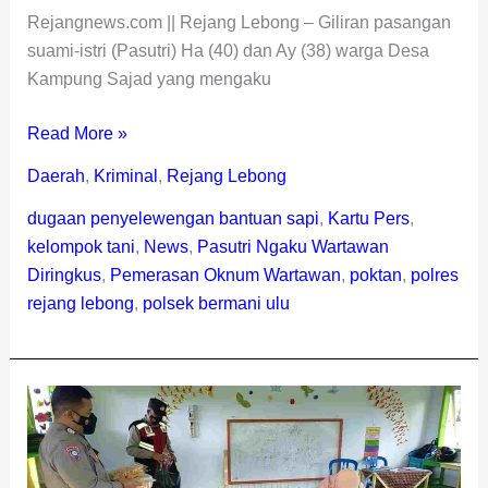
Rejangnews.com || Rejang Lebong – Giliran pasangan
suami-istri (Pasutri) Ha (40) dan Ay (38) warga Desa
Kampung Sajad yang mengaku
Read More »
Daerah
,
Kriminal
,
Rejang Lebong
dugaan penyelewengan bantuan sapi
,
Kartu Pers
,
kelompok tani
,
News
,
Pasutri Ngaku Wartawan
Diringkus
,
Pemerasan Oknum Wartawan
,
poktan
,
polres
rejang lebong
,
polsek bermani ulu
Polsek
Bermani
Ulu
Kembali