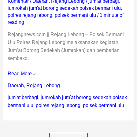
Komentar
/
Daerah
,
Rejang Lebong
/
jum'at berbagi
,
jumrokah jum'at borong sedekah polsek bermani ulu
,
polres rejang lebong
,
polsek bermani ulu
/
1 minute of
reading
Rejangnews.com || Rejang Lebong – Polsek Bermani
Ulu Polres Rejang Lebong melaksanakan kegiatan
Jum’at Borong Sedekah (Jumrokah) dan pemberian
sembako.
Read More »
Daerah
,
Rejang Lebong
jum'at berbagi
,
jumrokah jum'at borong sedekah polsek
bermani ulu
,
polres rejang lebong
,
polsek bermani ulu