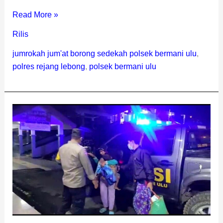
Read More »
Rilis
jumrokah jum'at borong sedekah polsek bermani ulu
,
polres rejang lebong
,
polsek bermani ulu
Polsek
BU
Evakuasi
Korban
Sambar
Petir