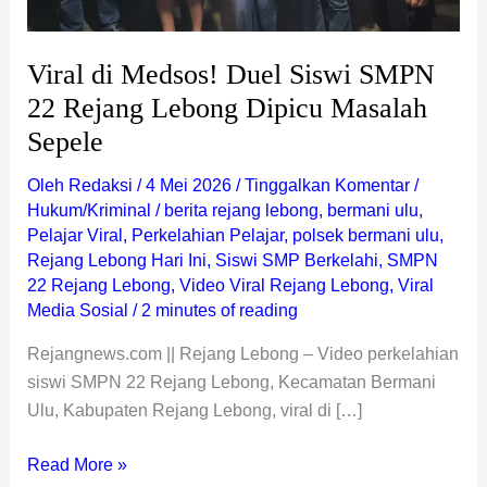
Masalah
Sepele
Viral di Medsos! Duel Siswi SMPN
22 Rejang Lebong Dipicu Masalah
Sepele
Oleh
Redaksi
/
4 Mei 2026
/
Tinggalkan Komentar
/
Hukum/Kriminal
/
berita rejang lebong
,
bermani ulu
,
Pelajar Viral
,
Perkelahian Pelajar
,
polsek bermani ulu
,
Rejang Lebong Hari Ini
,
Siswi SMP Berkelahi
,
SMPN
22 Rejang Lebong
,
Video Viral Rejang Lebong
,
Viral
Media Sosial
/
2 minutes of reading
Rejangnews.com || Rejang Lebong – Video perkelahian
siswi SMPN 22 Rejang Lebong, Kecamatan Bermani
Ulu, Kabupaten Rejang Lebong, viral di […]
Read More »