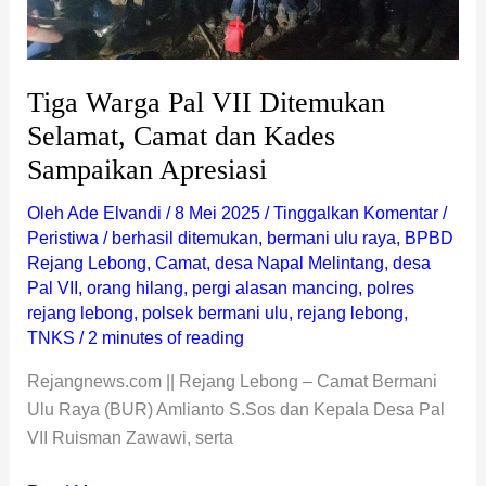
dan
Kades
Sampaikan
Tiga Warga Pal VII Ditemukan
Apresiasi
Selamat, Camat dan Kades
Sampaikan Apresiasi
Oleh
Ade Elvandi
/
8 Mei 2025
/
Tinggalkan Komentar
/
Peristiwa
/
berhasil ditemukan
,
bermani ulu raya
,
BPBD
Rejang Lebong
,
Camat
,
desa Napal Melintang
,
desa
Pal VII
,
orang hilang
,
pergi alasan mancing
,
polres
rejang lebong
,
polsek bermani ulu
,
rejang lebong
,
TNKS
/
2 minutes of reading
Rejangnews.com || Rejang Lebong – Camat Bermani
Ulu Raya (BUR) Amlianto S.Sos dan Kepala Desa Pal
VII Ruisman Zawawi, serta