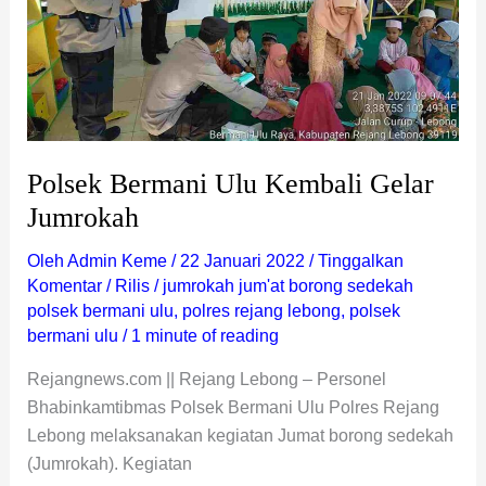
Gelar
Jumrokah
Polsek Bermani Ulu Kembali Gelar
Jumrokah
Oleh
Admin Keme
/
22 Januari 2022
/
Tinggalkan
Komentar
/
Rilis
/
jumrokah jum'at borong sedekah
polsek bermani ulu
,
polres rejang lebong
,
polsek
bermani ulu
/
1 minute of reading
Rejangnews.com || Rejang Lebong – Personel
Bhabinkamtibmas Polsek Bermani Ulu Polres Rejang
Lebong melaksanakan kegiatan Jumat borong sedekah
(Jumrokah). Kegiatan