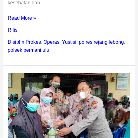
kesehatan dan
Read More »
Rilis
Disiplin Prokes
,
Operasi Yustisi
,
polres rejang lebong
,
polsek bermani ulu
Polsek
Bermani
Ulu
Gelar
Vaksinasi
Massal
Pakai
Doorprize