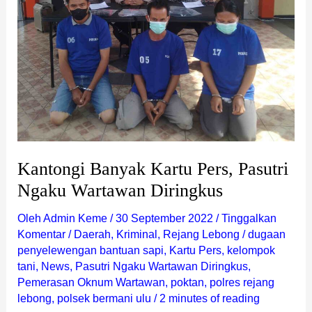
Diringkus
Kantongi Banyak Kartu Pers, Pasutri
Ngaku Wartawan Diringkus
Oleh
Admin Keme
/
30 September 2022
/
Tinggalkan
Komentar
/
Daerah
,
Kriminal
,
Rejang Lebong
/
dugaan
penyelewengan bantuan sapi
,
Kartu Pers
,
kelompok
tani
,
News
,
Pasutri Ngaku Wartawan Diringkus
,
Pemerasan Oknum Wartawan
,
poktan
,
polres rejang
lebong
,
polsek bermani ulu
/
2 minutes of reading