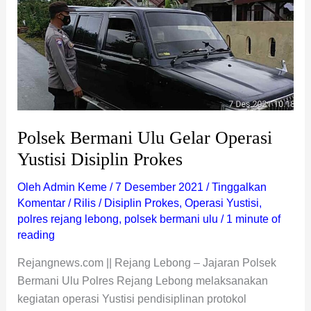
Ulu
Gelar
Operasi
Yustisi
Disiplin
Prokes
Polsek Bermani Ulu Gelar Operasi
Yustisi Disiplin Prokes
Oleh
Admin Keme
/
7 Desember 2021
/
Tinggalkan
Komentar
/
Rilis
/
Disiplin Prokes
,
Operasi Yustisi
,
polres rejang lebong
,
polsek bermani ulu
/
1 minute of
reading
Rejangnews.com || Rejang Lebong – Jajaran Polsek
Bermani Ulu Polres Rejang Lebong melaksanakan
kegiatan operasi Yustisi pendisiplinan protokol