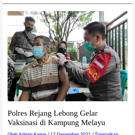
Polres
Rejang
Lebong
Gelar
Vaksinasi
di
Kampung
Melayu
Polres Rejang Lebong Gelar
Vaksinasi di Kampung Melayu
Oleh
Admin Keme
/
17 Desember 2021
/
Tinggalkan