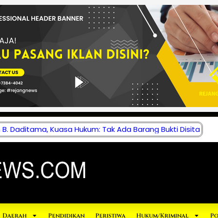
B. Daditama, Kuasa Hukum: Tak Ada Barang Bukti Disita
Daerah
Pendidikan
Peristiwa
Hukum/Kriminal
Po