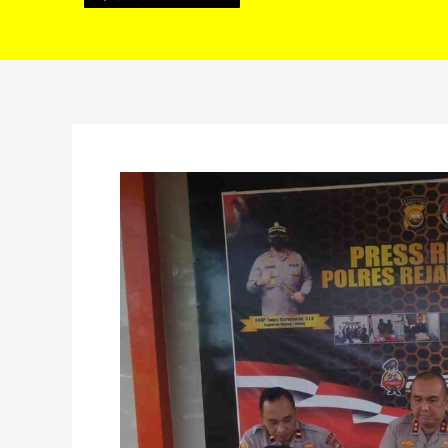
Kantongi
Banyak
Kartu
Pers,
Pasutri
Ngaku
Wartawan
Diringkus