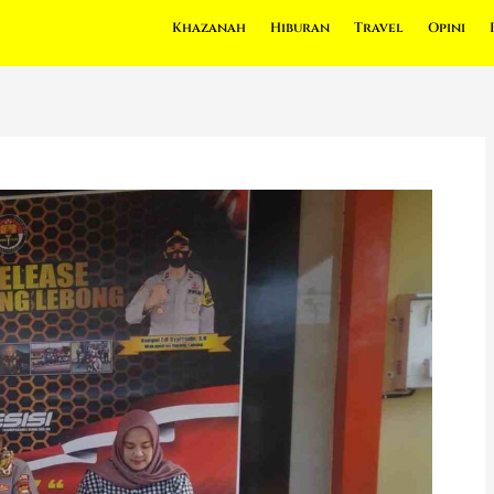
Khazanah
Hiburan
Travel
Opini