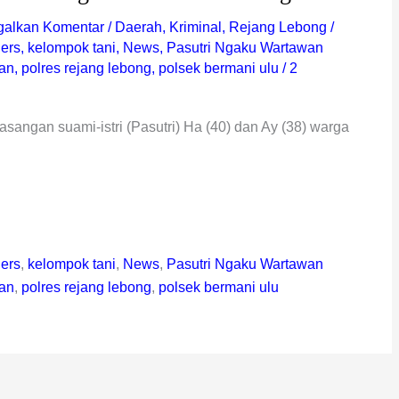
galkan Komentar
/
Daerah
,
Kriminal
,
Rejang Lebong
/
Pers
,
kelompok tani
,
News
,
Pasutri Ngaku Wartawan
an
,
polres rejang lebong
,
polsek bermani ulu
/
2
sangan suami-istri (Pasutri) Ha (40) dan Ay (38) warga
Pers
,
kelompok tani
,
News
,
Pasutri Ngaku Wartawan
an
,
polres rejang lebong
,
polsek bermani ulu