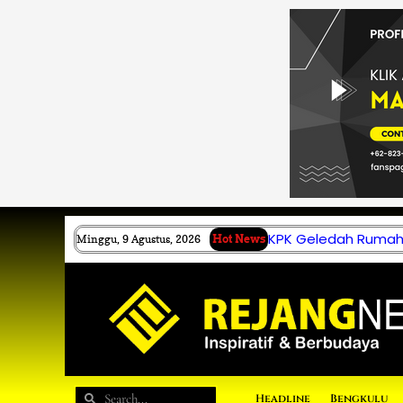
Lewati
ke
konten
KPK Geledah Rumah 
Minggu, 9 Agustus, 2026
Hot News
Search
Search
Headline
Bengkulu