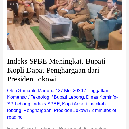
dari
Presiden
Jokowi
Indeks SPBE Meningkat, Bupati
Kopli Dapat Penghargaan dari
Presiden Jokowi
Oleh
Sumantri Madona
/
27 Mei 2024
/
Tinggalkan
Komentar
/
Teknologi
/
Bupati Lebong
,
Dinas Kominfo-
SP Lebong
,
Indeks SPBE
,
Kopli Ansori
,
pemkab
lebong
,
Penghargaan
,
Presiden Jokowi
/
2 minutes of
reading
RejangNews || Lebong – Pemerintah Kabupaten