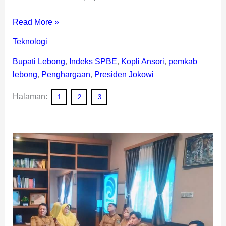
Read More »
Teknologi
Bupati Lebong
,
Indeks SPBE
,
Kopli Ansori
,
pemkab
lebong
,
Penghargaan
,
Presiden Jokowi
Halaman:
1
2
3
Indeks
SPBE
Meningkat,
Bupati
Kopli
Dapat
Penghargaan