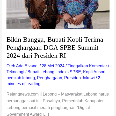
dari
Presiden
RI
Bikin Bangga, Bupati Kopli Terima
Penghargaan DGA SPBE Summit
2024 dari Presiden RI
Oleh
Ade Elvandi
/
28 Mei 2024
/
Tinggalkan Komentar
/
Teknologi
/
Bupati Lebong
,
Indeks SPBE
,
Kopli Ansori
,
pemkab lebong
,
Penghargaan
,
Presiden Jokowi
/
2
minutes of reading
Rejangnews.com || Lebong – Masyarakat Lebong harus
berbangga saat ini. Pasalnya, Pemerintah Kabupaten
Lebong berhasil meraih penghargaan “Digital
Government Award […]