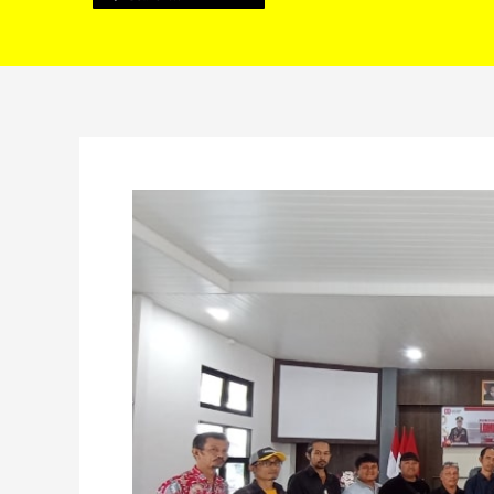
Kapolres
Rejang
Lebong
Serahkan
Penghargaan
Lomba
Jurnalistik
HUT
Kemerdekaan
ke-
80