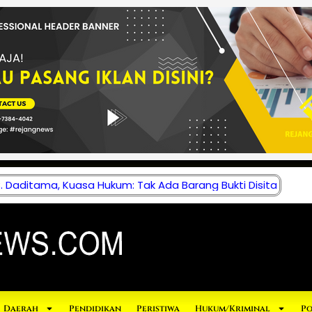
 Daditama, Kuasa Hukum: Tak Ada Barang Bukti Disita
Daerah
Pendidikan
Peristiwa
Hukum/Kriminal
Po