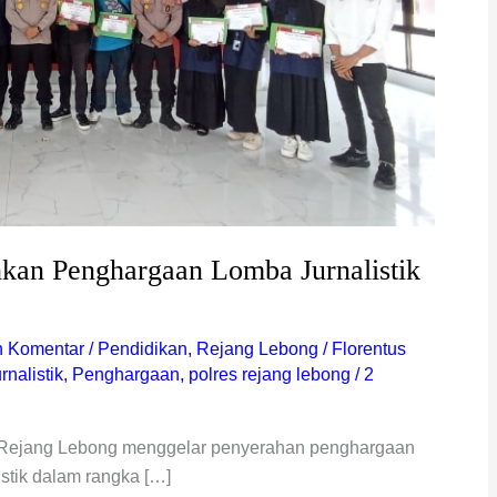
kan Penghargaan Lomba Jurnalistik
n Komentar
/
Pendidikan
,
Rejang Lebong
/
Florentus
nalistik
,
Penghargaan
,
polres rejang lebong
/
2
 Rejang Lebong menggelar penyerahan penghargaan
istik dalam rangka […]