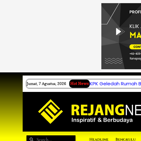
Lewati
ke
konten
KPK Geledah Rumah B.
Jumat, 7 Agustus, 2026
Hot News
Search
Search
Headline
Bengkulu