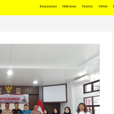
Khazanah
Hiburan
Travel
Opini