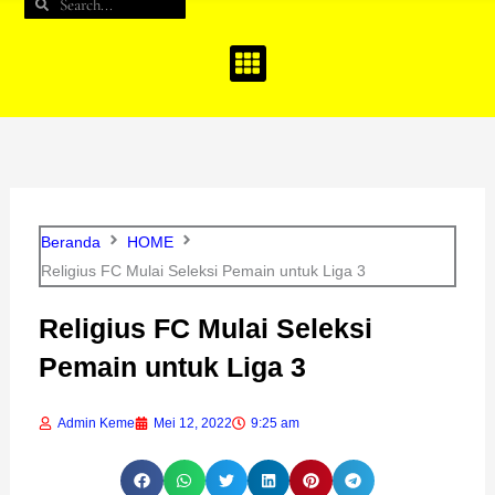
Search
Search
b
a
u
o
g
b
o
r
e
k
a
m
Beranda
HOME
Religius FC Mulai Seleksi Pemain untuk Liga 3
Religius FC Mulai Seleksi
Pemain untuk Liga 3
Admin Keme
Mei 12, 2022
9:25 am