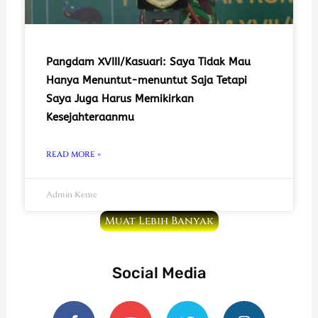
Pangdam XVIII/Kasuari: Saya Tidak Mau
Hanya Menuntut-menuntut Saja Tetapi
Saya Juga Harus Memikirkan
Kesejahteraanmu
READ MORE »
Admin Keme
Muat Lebih Banyak
Social Media
F
Y
T
I