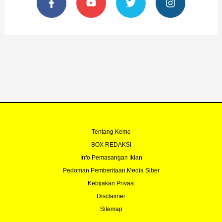
a
o
w
n
c
u
i
s
e
t
t
t
b
u
t
a
o
b
e
g
o
e
r
r
k
a
-
m
f
Tentang Keme
BOX REDAKSI
Info Pemasangan Iklan
Pedoman Pemberitaan Media Siber
Kebijakan Privasi
Disclaimer
Sitemap