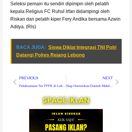
Seleksi pemain itu sendiri dipimpin oleh pelatih
kepala Religius FC Ruhul Irfan didampingi oleh
Riskan dan pelatih kiper Fery Andika bersama Azwin
Aditya. (Rls)
BACA JUGA:
Siswa Diklat Integrasi TNI Polri
Datangi Polres Rejang Lebong
Prev
Next
PREVIOUS
NEXT
Pelaksanaan Tes PPPK di Lebong Masih Menunggu Petunjuk Menpan-RB
Siap Harumkan Daerah Melalui Fornas, Pengurus KORMI RL Dilantik
SPACE IKLAN