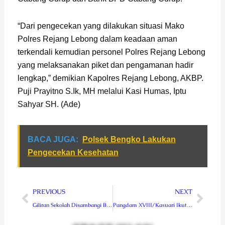
“Dari pengecekan yang dilakukan situasi Mako
Polres Rejang Lebong dalam keadaan aman
terkendali kemudian personel Polres Rejang Lebong
yang melaksanakan piket dan pengamanan hadir
lengkap,” demikian Kapolres Rejang Lebong, AKBP.
Puji Prayitno S.Ik, MH melalui Kasi Humas, Iptu
Sahyar SH. (Ade)
BACA JUGA:
Polsek Bengko Lakukan
Pengecekan Kesehatan
Prev
Next
PREVIOUS
NEXT
Giliran Sekolah Disambangi Bhabinkamtibmas Polsek Curup
Pangdam XVIII/Kasuari Ikuti Rapat dengan KPU, TNI Siap Membantu Pelaksanaan Pemilu di Papua Barat