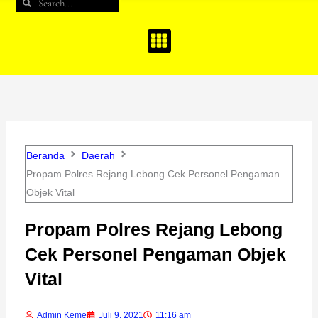
Search
Search
b
a
u
o
g
b
o
r
e
k
a
m
Beranda
Daerah
Propam Polres Rejang Lebong Cek Personel Pengaman
Objek Vital
Propam Polres Rejang Lebong
Cek Personel Pengaman Objek
Vital
Admin Keme
Juli 9, 2021
11:16 am