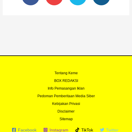
c
u
i
s
e
t
t
t
b
u
t
a
o
b
e
g
o
e
r
r
k
a
-
m
f
Tentang Keme
BOX REDAKSI
Info Pemasangan Iklan
Pedoman Pemberitaan Media Siber
Kebijakan Privasi
Disclaimer
Sitemap
Facebook
Instagram
TikTok
Twitter