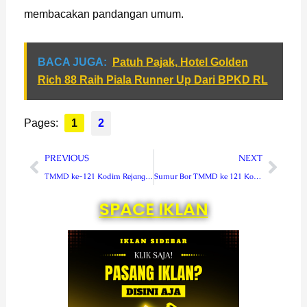
membacakan pandangan umum.
BACA JUGA:
Patuh Pajak, Hotel Golden
Rich 88 Raih Piala Runner Up Dari BPKD RL
Pages:
1
2
Prev
Next
PREVIOUS
NEXT
TMMD ke-121 Kodim Rejang Lebong Rehab Musholla Baiturrahman di desa Belumai
Sumur Bor TMMD ke 121 Kodim Rejang Lebong Sasar 25 KK
SPACE IKLAN