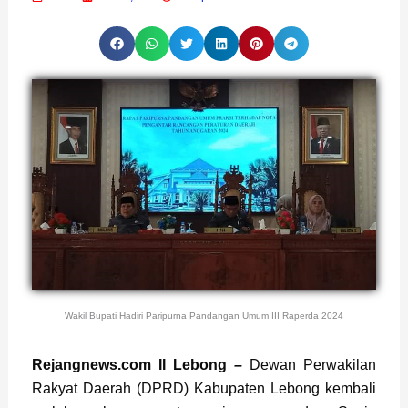
Wakil Bupati Hadiri Paripurna Pandangan Umum III Raperda 2024
Page
,
Page
Rejangn
ews.com II
Lebong
–
Dewan Perwakilan
Rakyat Daerah (DPRD) Kabupaten Lebong kembali