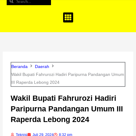
Search
Search
b
a
u
o
g
b
o
r
e
k
a
m
Beranda
Daerah
Wakil Bupati Fahrurozi Hadiri Paripurna Pandangan Umum
III Raperda Lebong 2024
Wakil Bupati Fahrurozi Hadiri
Paripurna Pandangan Umum III
Raperda Lebong 2024
Teknisi
Juli 29, 2024
8:32 pm