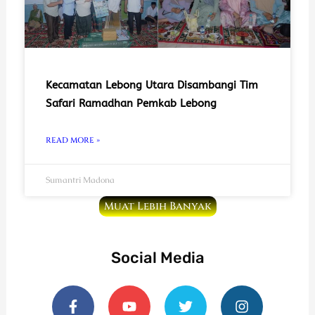
Kecamatan Lebong Utara Disambangi Tim
Safari Ramadhan Pemkab Lebong
READ MORE »
Sumantri Madona
Muat Lebih Banyak
Social Media
F
Y
T
I
a
o
w
n