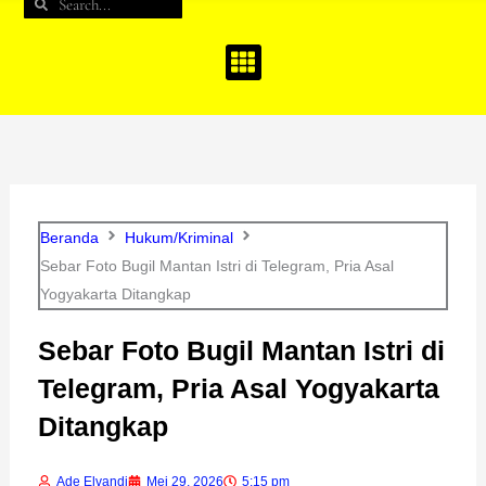
Search
Search
b
a
u
o
g
b
o
r
e
k
a
m
Beranda
Hukum/Kriminal
Sebar Foto Bugil Mantan Istri di Telegram, Pria Asal
Yogyakarta Ditangkap
Sebar Foto Bugil Mantan Istri di
Telegram, Pria Asal Yogyakarta
Ditangkap
Ade Elvandi
Mei 29, 2026
5:15 pm