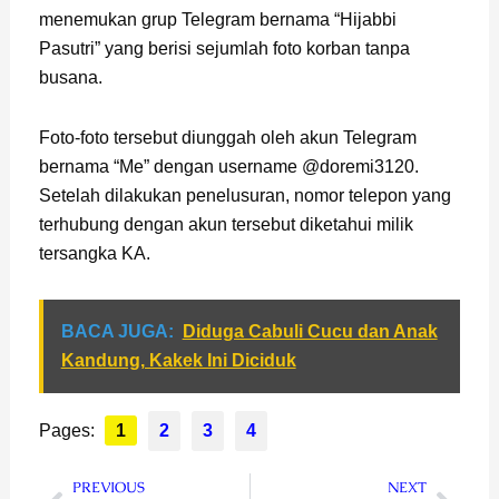
menemukan grup Telegram bernama “Hijabbi
Pasutri” yang berisi sejumlah foto korban tanpa
busana.
Foto-foto tersebut diunggah oleh akun Telegram
bernama “Me” dengan username @doremi3120.
Setelah dilakukan penelusuran, nomor telepon yang
terhubung dengan akun tersebut diketahui milik
tersangka KA.
BACA JUGA:
Diduga Cabuli Cucu dan Anak
Kandung, Kakek Ini Diciduk
Pages:
1
2
3
4
Prev
Next
PREVIOUS
NEXT