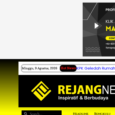
Lewati
ke
konten
KPK Geledah Rumah 
Minggu, 9 Agustus, 2026
Hot News
Search
Search
Headline
Bengkulu