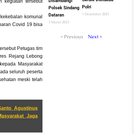
Disambangi
 kegiatan tersebut
Polri
Polsek Sindang
1 Desember 2021
Dataran
i kekebalan komunal
3 Maret 2023
aran Covid 19 bisa
« Previous
Next »
rsebut Petugas tim
olres Rejang Lebong
 kepada Masyarakat
da seluruh peserta
sehatan meski telah
anto Agustinus
asyarakat Jaga