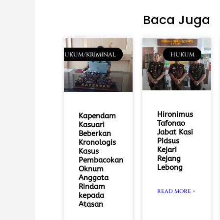
Baca Juga
HUKUM/KRIMINAL
HUKUM
Hironimus
Kapendam
Tafonao
Kasuari
Jabat Kasi
Beberkan
Pidsus
Kronologis
Kejari
Kasus
Rejang
Pembacokan
Lebong
Oknum
Anggota
Rindam
READ MORE »
kepada
Atasan