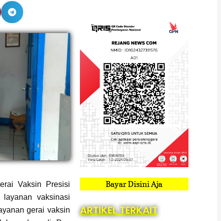
Bayar Disini Aja
rai Vaksin Presisi
layanan vaksinasi
ARTIKEL TERKAIT
ayanan gerai vaksin