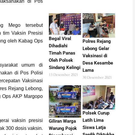
ilaksanakan di Pos
ng Mego tersebut
 tim Vaksin Presisi
Begal Viral
ung oleh Kabag Ops
Polres Rejang
Dihadiahi
Lebong Gelar
Timah Panas
Vaksinasi di
Oleh Polsek
Desa Kesambe
asyarakat umum di
Sindang Kelingi
Lama
akan di Pos Polisi
13 Desember 2021
30 Desember 2021
rcepatan Vaksinasi
lres Rejang Lebong,
ag Ops AKP Margopo
Polsek Curup
Latih Lima
erai vaksin presisi
Giliran Warga
Siswa Latja
Warung Pojok
k 300 dosis vaksin.
Serdik Diktukba