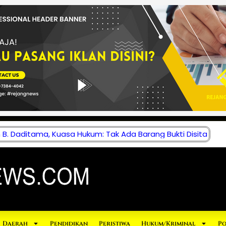
B. Daditama, Kuasa Hukum: Tak Ada Barang Bukti Disita
Daerah
Pendidikan
Peristiwa
Hukum/Kriminal
Po