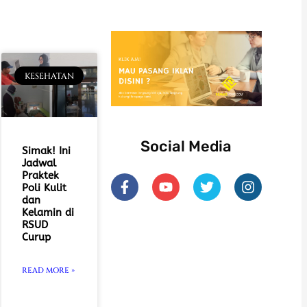
KESEHATAN
Social Media
Simak! Ini
Jadwal
F
Y
T
I
Praktek
Poli Kulit
a
o
w
n
dan
c
u
i
s
Kelamin di
e
t
t
t
RSUD
b
u
t
a
Curup
o
b
e
g
o
e
r
r
k
a
READ MORE »
-
m
f