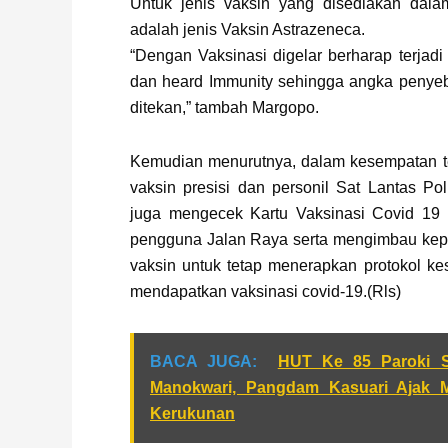
Untuk jenis vaksin yang disediakan dalam
adalah jenis Vaksin Astrazeneca.
“Dengan Vaksinasi digelar berharap terjad
dan heard Immunity sehingga angka penyeb
ditekan,” tambah Margopo.
Kemudian menurutnya, dalam kesempatan te
vaksin presisi dan personil Sat Lantas P
juga mengecek Kartu Vaksinasi Covid 19
pengguna Jalan Raya serta mengimbau kepa
vaksin untuk tetap menerapkan protokol ke
mendapatkan vaksinasi covid-19.(Rls)
BACA JUGA:
HUT Ke 85 Paroki S
Manokwari, Pangdam Kasuari Ajak M
Kerukunan