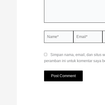
Name*
Email*
S
W
Simpan nama, email, dan situs 
peramban ini untuk komentar saya be