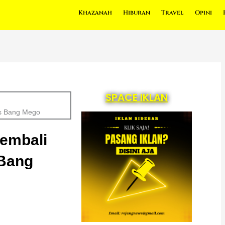
Khazanah
Hiburan
Travel
Opini
SPACE IKLAN
os Bang Mego
Kembali
 Bang