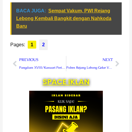
BACA JUGA:
Sempat Vakum, PWI Rejang
Lebong Kembali Bangkit dengan Nahkoda
Baru
Pages:
1
2
Prev
Next
PREVIOUS
NEXT
Pangdam XVIII/Kasuari Peringati HUT ke-31 Akabri 90
Polres Rejang Lebong Gelar Vaksinasi di Pesantren dan Rumah Ibadah
SPACE IKLAN