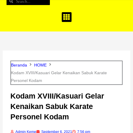
Search
Search
b
a
u
o
g
b
o
r
e
k
a
m
Beranda
HOME
Kodam XVIII/Kasuari Gelar Kenaikan Sabuk Karate
Personel Kodam
Kodam XVIII/Kasuari Gelar
Kenaikan Sabuk Karate
Personel Kodam
Admin Keme
September 6, 2021
7:56 pm