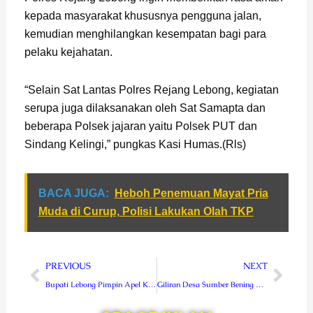
kepada masyarakat khususnya pengguna jalan,
kemudian menghilangkan kesempatan bagi para
pelaku kejahatan.
“Selain Sat Lantas Polres Rejang Lebong, kegiatan
serupa juga dilaksanakan oleh Sat Samapta dan
beberapa Polsek jajaran yaitu Polsek PUT dan
Sindang Kelingi,” pungkas Kasi Humas.(Rls)
BACA JUGA:
Heboh Penemuan Mayat Pria
Muda di Curup, Polisi Lakukan Olah TKP
Prev
Next
PREVIOUS
NEXT
Bupati Lebong Pimpin Apel Kesiapsiagaan Bencana dan Kesiapan Pengamanan Pilkades
Giliran Desa Sumber Bening Didatangi Tim Vaksinasi Polres RL