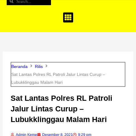
Search
Search
b
a
u
o
g
b
o
r
e
k
a
m
Beranda
Rilis
Sat Lantas Polres RL Patroli Jalur Lintas Curup –
Lubukklinggau Malam Hari
Sat Lantas Polres RL Patroli
Jalur Lintas Curup –
Lubukklinggau Malam Hari
Admin Keme
Desember 8, 2021
9:29 pm