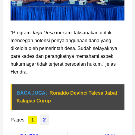
“Program
Jaga Desa
ini kami laksanakan untuk
mencegah potensi penyalahgunaan dana yang
dikelola oleh pemerintah desa. Sudah selayaknya
para kades dan perangkatnya memahami aspek
hukum agar tidak terjerat persoalan hukum,” jelas
Hendra.
BACA JUGA:
Ronaldo Devinci Talesa Jabat
Kalapas Curup
Pages:
1
2
Prev
Next