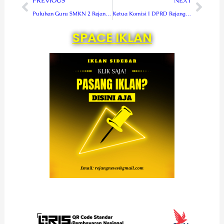
PREVIOUS
NEXT
Puluhan Guru SMKN 2 Rejang Lebong Tanda Tangani Petisi, Tolak Kepemimpinan Kepala Sekolah
Ketua Komisi I DPRD Rejang Lebong Soroti Polemik di SMKN 2 RL, Minta Pemprov Bengkulu Segera Bertindak
SPACE IKLAN