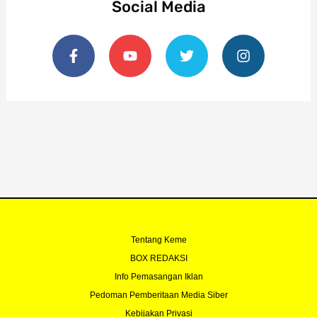
Social Media
F
Y
T
I
a
o
w
n
c
u
i
s
e
t
t
t
b
u
t
a
o
b
e
g
o
e
r
r
k
a
-
m
f
Tentang Keme
BOX REDAKSI
Info Pemasangan Iklan
Pedoman Pemberitaan Media Siber
Kebijakan Privasi