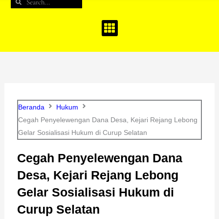
Search
Search
b
a
u
o
g
b
o
r
e
k
a
m
Beranda
Hukum
Cegah Penyelewengan Dana Desa, Kejari Rejang Lebong
Gelar Sosialisasi Hukum di Curup Selatan
Cegah Penyelewengan Dana
Desa, Kejari Rejang Lebong
Gelar Sosialisasi Hukum di
Curup Selatan