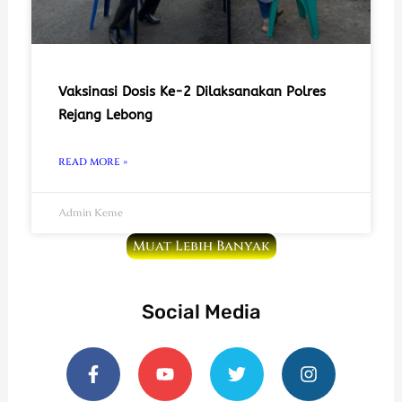
Vaksinasi Dosis Ke-2 Dilaksanakan Polres
Rejang Lebong
READ MORE »
Admin Keme
Muat Lebih Banyak
Social Media
F
Y
T
I
a
o
w
n
c
u
i
s