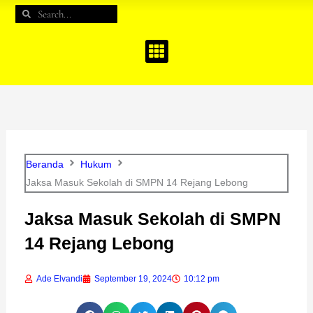
e
t
t
Search
Search
b
a
u
o
g
b
o
r
e
k
a
m
Beranda
Hukum
Jaksa Masuk Sekolah di SMPN 14 Rejang Lebong
Jaksa Masuk Sekolah di SMPN
14 Rejang Lebong
Ade Elvandi
September 19, 2024
10:12 pm