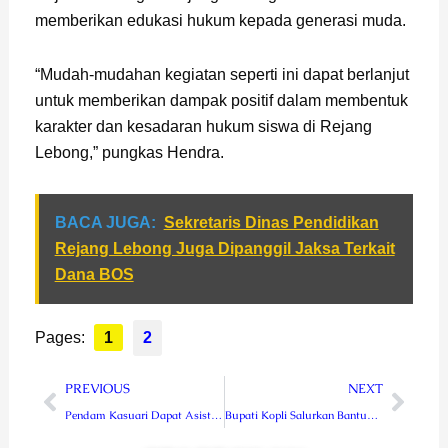
memberikan edukasi hukum kepada generasi muda.
“Mudah-mudahan kegiatan seperti ini dapat berlanjut
untuk memberikan dampak positif dalam membentuk
karakter dan kesadaran hukum siswa di Rejang
Lebong,” pungkas Hendra.
BACA JUGA:
Sekretaris Dinas Pendidikan
Rejang Lebong Juga Dipanggil Jaksa Terkait
Dana BOS
Pages:
1
2
Prev
Next
PREVIOUS
NEXT
Pendam Kasuari Dapat Asistensi Penerangan dari Tim Dispenad
Bupati Kopli Salurkan Bantuan Cadangan Pangan kepada Masyarakat