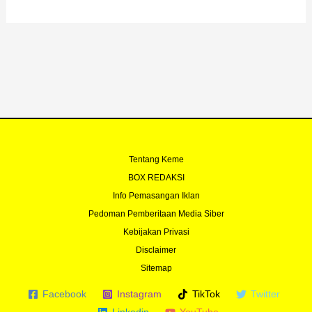
e
t
t
t
b
u
t
a
o
b
e
g
o
e
r
r
k
a
-
m
f
Tentang Keme
BOX REDAKSI
Info Pemasangan Iklan
Pedoman Pemberitaan Media Siber
Kebijakan Privasi
Disclaimer
Sitemap
Facebook
Instagram
TikTok
Twitter