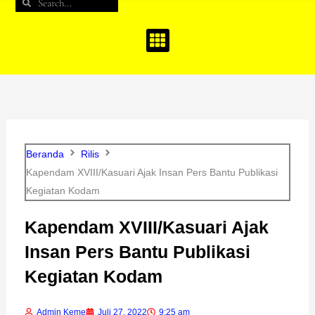
Search
Search
b
a
u
o
g
b
o
r
e
k
a
m
Beranda
Rilis
Kapendam XVIII/Kasuari Ajak Insan Pers Bantu Publikasi
Kegiatan Kodam
Kapendam XVIII/Kasuari Ajak
Insan Pers Bantu Publikasi
Kegiatan Kodam
Admin Keme
Juli 27, 2022
9:25 am