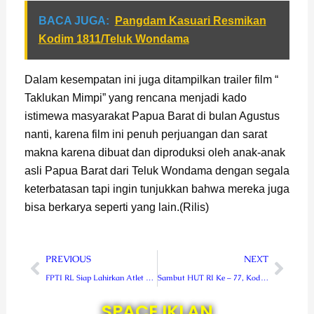
BACA JUGA:
Pangdam Kasuari Resmikan
Kodim 1811/Teluk Wondama
Dalam kesempatan ini juga ditampilkan trailer film “
Taklukan Mimpi” yang rencana menjadi kado
istimewa masyarakat Papua Barat di bulan Agustus
nanti, karena film ini penuh perjuangan dan sarat
makna karena dibuat dan diproduksi oleh anak-anak
asli Papua Barat dari Teluk Wondama dengan segala
keterbatasan tapi ingin tunjukkan bahwa mereka juga
bisa berkarya seperti yang lain.(Rilis)
Prev
Next
PREVIOUS
NEXT
FPTI RL Siap Lahirkan Atlet Panjat Tebing Go Nasional
Sambut HUT RI Ke – 77, Kodam Kasuari Dan Pemda Manokwari Kerja Bakti Bersihkan Pasar
SPACE IKLAN