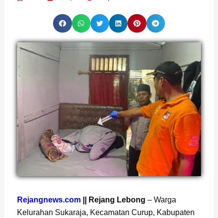
Page
,
Page
,
Page
Rejangnews.com
|| Rejang Lebong
– Warga
Kelurahan Sukaraja, Kecamatan Curup, Kabupaten