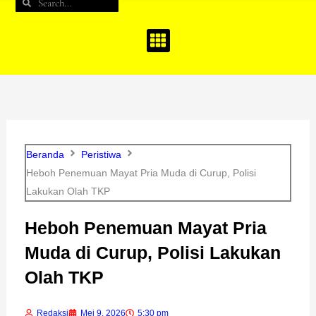
Search
Search
b
a
u
o
g
b
o
r
e
k
a
m
Beranda
Peristiwa
Heboh Penemuan Mayat Pria Muda di Curup, Polisi
Lakukan Olah TKP
Heboh Penemuan Mayat Pria
Muda di Curup, Polisi Lakukan
Olah TKP
Redaksi
Mei 9, 2026
5:30 pm