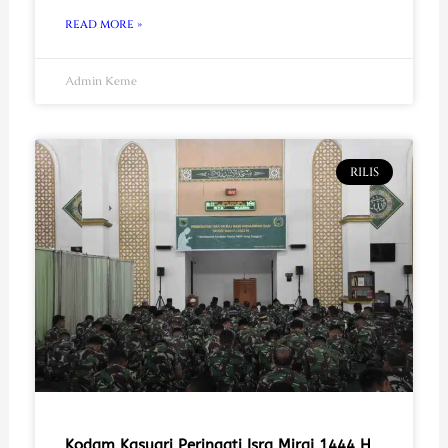
READ MORE »
Admin Keme
RILIS
Kodam Kasuari Peringati Isra Miraj 1444 H