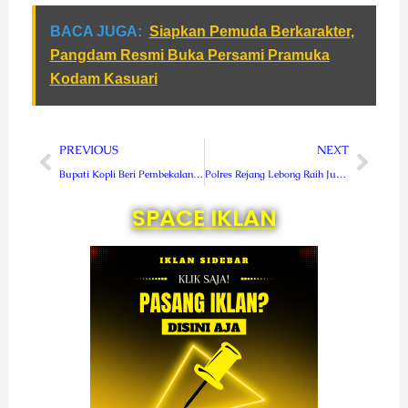
BACA JUGA:
Siapkan Pemuda Berkarakter,
Pangdam Resmi Buka Persami Pramuka
Kodam Kasuari
Prev
Next
PREVIOUS
NEXT
Bupati Kopli Beri Pembekalan Kepada Anggota BPD se-Kecamatan Topos
Polres Rejang Lebong Raih Juara I Implementasi Germas
SPACE IKLAN