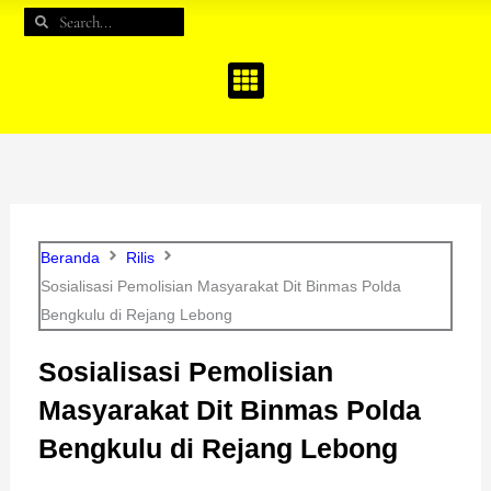
e
t
t
Search
Search
b
a
u
o
g
b
o
r
e
k
a
m
Beranda
Rilis
Sosialisasi Pemolisian Masyarakat Dit Binmas Polda
Bengkulu di Rejang Lebong
Sosialisasi Pemolisian
Masyarakat Dit Binmas Polda
Bengkulu di Rejang Lebong