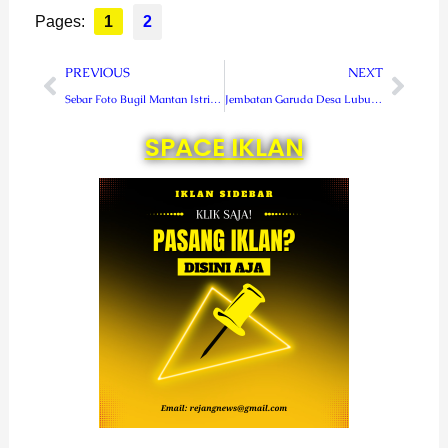
Pages:
1
2
Prev
Next
PREVIOUS
NEXT
Sebar Foto Bugil Mantan Istri di Telegram, Pria Asal Yogyakarta Ditangkap
Jembatan Garuda Desa Lubuk Bingin Baru Tembus 70 Persen
SPACE IKLAN