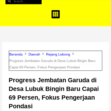
Search
Search
b
a
u
o
g
b
o
r
e
k
a
m
Beranda
Daerah
Rejang Lebong
Progress Jembatan Garuda di Desa Lubuk Bingin Baru
Capai 69 Persen, Fokus Pengerjaan Pondasi
Progress Jembatan Garuda di
Desa Lubuk Bingin Baru Capai
69 Persen, Fokus Pengerjaan
Pondasi