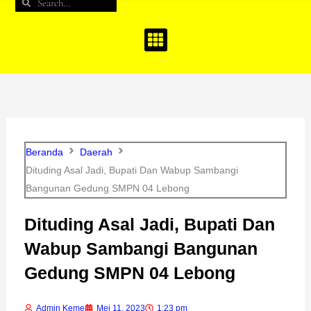
Search
Search
b
a
u
o
g
b
o
r
e
k
a
m
Beranda
Daerah
Dituding Asal Jadi, Bupati Dan Wabup Sambangi
Bangunan Gedung SMPN 04 Lebong
Dituding Asal Jadi, Bupati Dan
Wabup Sambangi Bangunan
Gedung SMPN 04 Lebong
Admin Keme
Mei 11, 2023
1:23 pm