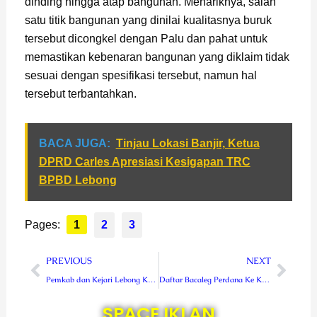
dinding hingga atap bangunan. Menariknya, salah
satu titik bangunan yang dinilai kualitasnya buruk
tersebut dicongkel dengan Palu dan pahat untuk
memastikan kebenaran bangunan yang diklaim tidak
sesuai dengan spesifikasi tersebut, namun hal
tersebut terbantahkan.
BACA JUGA:
Tinjau Lokasi Banjir, Ketua
DPRD Carles Apresiasi Kesigapan TRC
BPBD Lebong
Pages:
1
2
3
Prev
Next
PREVIOUS
NEXT
Pemkab dan Kejari Lebong Kembali Perkuat Kerjasama Penanganan Masalah Hukum
Daftar Bacaleg Perdana Ke KPU, PDIP Targetkan Kursi Ketua DPRD Rejang Lebong
SPACE IKLAN