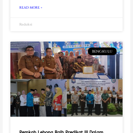
READ MORE »
Redaksi
BENGKULU
Pemkab Lebong Raih Predikat III Dalam