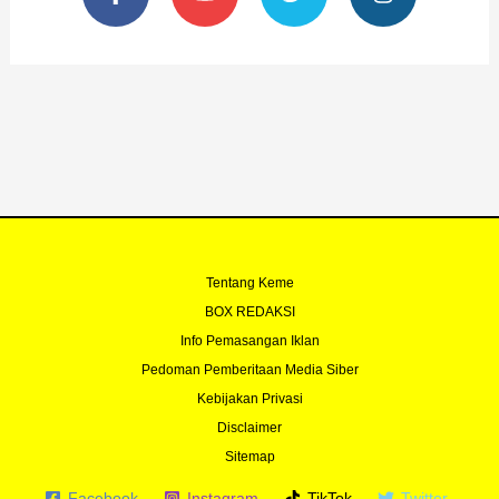
c
u
i
s
e
t
t
t
b
u
t
a
o
b
e
g
o
e
r
r
k
a
-
m
f
Tentang Keme
BOX REDAKSI
Info Pemasangan Iklan
Pedoman Pemberitaan Media Siber
Kebijakan Privasi
Disclaimer
Sitemap
Facebook
Instagram
TikTok
Twitter