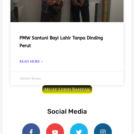
PMW Santuni Bayi Lahir Tanpa Dinding
Perut
READ MORE »
Admin Keme
Muat Lebih Banyak
Social Media
F
Y
T
I
a
o
w
n