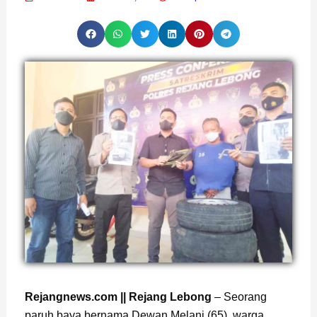
Rejangnews.com || Rejang Lebong
– Seorang
paruh baya bernama Dewan Melani (65), warga