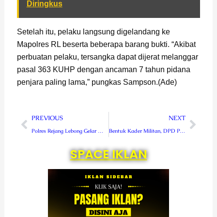
Diringkus
Setelah itu, pelaku langsung digelandang ke
Mapolres RL beserta beberapa barang bukti. “Akibat
perbuatan pelaku, tersangka dapat dijerat melanggar
pasal 363 KUHP dengan ancaman 7 tahun pidana
penjara paling lama,” pungkas Sampson.(Ade)
Prev
Next
PREVIOUS
NEXT
Polres Rejang Lebong Gelar Wisuda Purnabakti dan Pelepasan Purnawirawan Polri
Bentuk Kader Militan, DPD PAN Lebong Gelar Latihan Kader
SPACE IKLAN