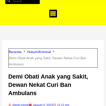
Search
Search
b
a
u
o
g
b
o
r
e
k
a
m
Beranda
Hukum/Kriminal
Demi Obati Anak yang Sakit, Dewan Nekat Curi Ban
Ambulans
Demi Obati Anak yang Sakit,
Dewan Nekat Curi Ban
Ambulans
Admin Keme
Januari 5, 2022
12:12 pm