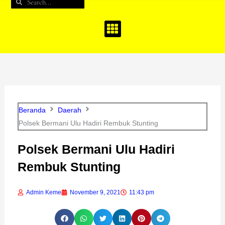
Search
Search
b
a
u
o
g
b
o
r
e
k
a
m
Beranda
Daerah
Polsek Bermani Ulu Hadiri Rembuk Stunting
Polsek Bermani Ulu Hadiri
Rembuk Stunting
Admin Keme
November 9, 2021
11:43 pm