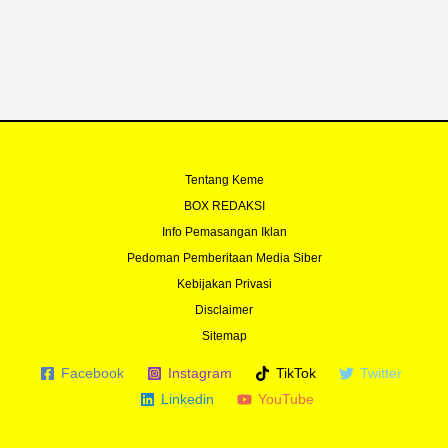
o
e
r
r
k
a
-
m
f
Tentang Keme
BOX REDAKSI
Info Pemasangan Iklan
Pedoman Pemberitaan Media Siber
Kebijakan Privasi
Disclaimer
Sitemap
Facebook
Instagram
TikTok
Twitter
Linkedin
YouTube