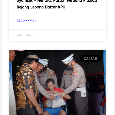
Syamsul – Hendra, Paslon Perdana Pilkada
Rejang Lebong Daftar KPU
READ MORE »
Admin Keme
DAERAH