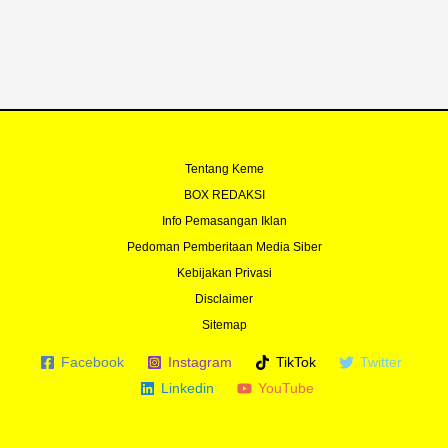
o
e
r
r
k
a
-
m
f
Tentang Keme
BOX REDAKSI
Info Pemasangan Iklan
Pedoman Pemberitaan Media Siber
Kebijakan Privasi
Disclaimer
Sitemap
Facebook
Instagram
TikTok
Twitter
Linkedin
YouTube