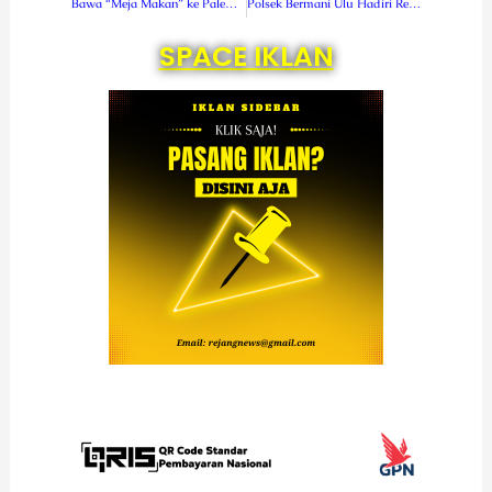
Bawa “Meja Makan” ke Palembang, Teater Senyawa Curup Usung Teater Epik
Polsek Bermani Ulu Hadiri Rembuk Stunting
SPACE IKLAN