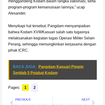
menggandeng Kodam dalam rangka vaksinasi, serta
program-program kemanusiaan lainnya,” ucap
Alexander.
Menyikapi hal tersebut, Pangdam menyampaikan
bahwa Kodam XVIII/Kasuari salah satu tugasnya
melaksanakan kegiatan tugas Operasi Militer Selain
Perang, sehingga memungkinkan kerjasama dengan
pihak ICRC.
BACA JUGA:
Pangdam Kasuari Pimpin
Sertijab 5 Pejabat Kodam
Pages:
1
2
Prev
Next
PREVIOUS
NEXT