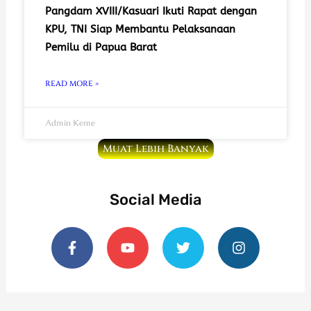
Pangdam XVIII/Kasuari Ikuti Rapat dengan
KPU, TNI Siap Membantu Pelaksanaan
Pemilu di Papua Barat
READ MORE »
Admin Keme
Muat Lebih Banyak
Social Media
F
Y
T
I
a
o
w
n
c
u
i
s
e
t
t
t
b
u
t
a
o
b
e
g