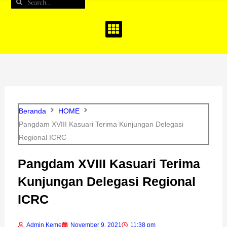
Search
Search
b
a
u
o
g
b
o
r
e
k
a
m
Beranda
HOME
Pangdam XVIII Kasuari Terima Kunjungan Delegasi
Regional ICRC
Pangdam XVIII Kasuari Terima
Kunjungan Delegasi Regional
ICRC
Admin Keme
November 9, 2021
11:38 pm