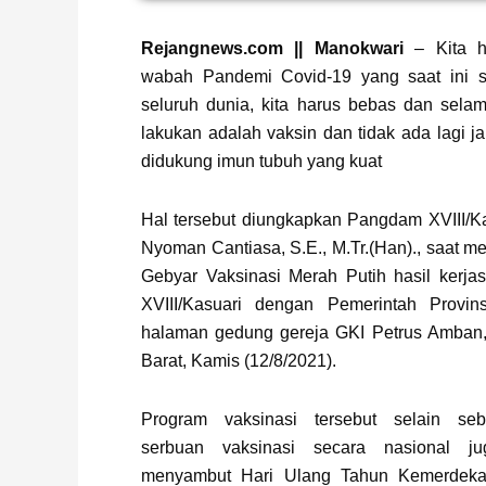
Page
,
Page
,
Page
Rejangnews.com || Manokwari
– Kita h
wabah Pandemi Covid-19 yang saat ini 
seluruh dunia, kita harus bebas dan selam
lakukan adalah vaksin dan tidak ada lagi ja
didukung imun tubuh yang kuat
Hal tersebut diungkapkan Pangdam XVIII/Ka
Nyoman Cantiasa, S.E., M.Tr.(Han)., saat m
Gebyar Vaksinasi Merah Putih hasil kerj
XVIII/Kasuari dengan Pemerintah Provin
halaman gedung gereja GKI Petrus Amban
Barat, Kamis (12/8/2021).
Program vaksinasi tersebut selain seb
serbuan vaksinasi secara nasional j
menyambut Hari Ulang Tahun Kemerdeka