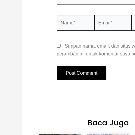
Name*
Email*
S
W
Simpan nama, email, dan situs 
peramban ini untuk komentar saya be
Baca Juga