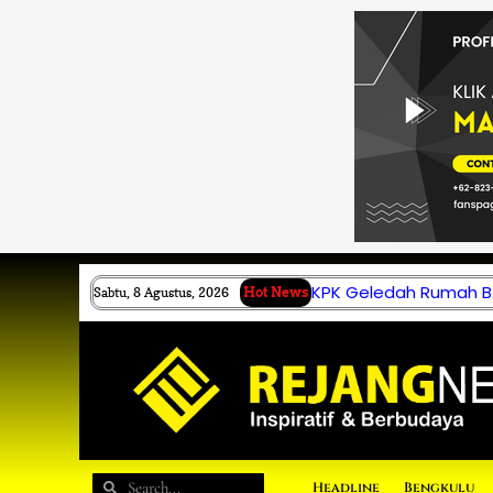
Lewati
ke
konten
KPK Geledah Rumah B.
Sabtu, 8 Agustus, 2026
Hot News
Search
Search
Headline
Bengkulu