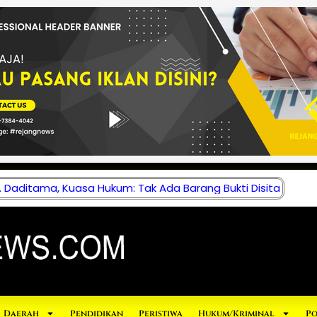
 Daditama, Kuasa Hukum: Tak Ada Barang Bukti Disita
Daerah
Pendidikan
Peristiwa
Hukum/Kriminal
Po