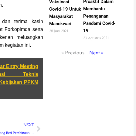
Proaktif Dalam
Vaksinasi
n.
Membantu
Covid-19 Untuk
Penanganan
Masyarakat
 dan terima kasih
Pandemi Covid-
Manokwari
t Forkopimda serta
19
28 Juni 2021
rkenan meluangkan
23 Agustus 2021
m kegiatan ini.
« Previous
Next »
ar Entry Meeting
nsi Teknis
Kebijakan PPKM
Next
NEXT
Polres Rejang Lebong Beri Pembinaan Tradisi Bintara Remaja Baru