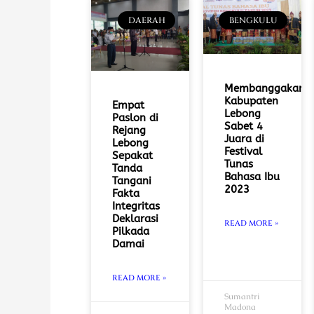
DAERAH
BENGKULU
Membanggakan!
Kabupaten
Empat
Lebong
Paslon di
Sabet 4
Rejang
Juara di
Lebong
Festival
Sepakat
Tunas
Tanda
Bahasa Ibu
Tangani
2023
Fakta
Integritas
Deklarasi
READ MORE »
Pilkada
Damai
READ MORE »
Sumantri
Madona