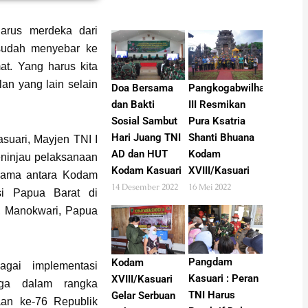
arus merdeka dari
sudah menyebar ke
at. Yang harus kita
lan yang lain selain
Doa Bersama
Pangkogabwilhan
dan Bakti
III Resmikan
Sosial Sambut
Pura Ksatria
Hari Juang TNI
Shanti Bhuana
suari, Mayjen TNI I
AD dan HUT
Kodam
eninjau pelaksanaan
Kodam Kasuari
XVIII/Kasuari
asama antara Kodam
14 Desember 2022
16 Mei 2022
si Papua Barat di
, Manokwari, Papua
Pangdam
Kodam
agai implementasi
Kasuari : Peran
XVIII/Kasuari
uga dalam rangka
TNI Harus
Gelar Serbuan
an ke-76 Republik