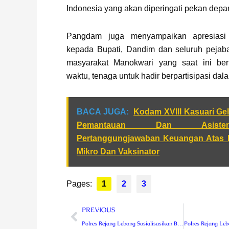
Indonesia yang akan diperingati pekan depa
Pangdam juga menyampaikan apresiasi
kepada Bupati, Dandim dan seluruh pejaba
masyarakat Manokwari yang saat ini be
waktu, tenaga untuk hadir berpartisipasi dala
BACA JUGA:
Kodam XVIII Kasuari Gel
Pemantauan Dan Asiste
Pertanggungjawaban Keuangan Atas 
Mikro Dan Vaksinator
Pages:
1
2
3
Prev
PREVIOUS
Polres Rejang Lebong Sosialisasikan Bahaya Narkoba Kepada Anggota Paskibara