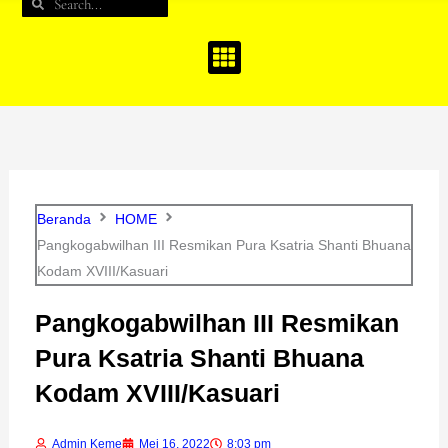
Search
Search
b
a
u
o
g
b
o
r
e
k
a
m
Beranda
HOME
Pangkogabwilhan III Resmikan Pura Ksatria Shanti Bhuana
Kodam XVIII/Kasuari
Pangkogabwilhan III Resmikan
Pura Ksatria Shanti Bhuana
Kodam XVIII/Kasuari
Admin Keme
Mei 16, 2022
8:03 pm