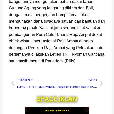
bangunannya mengunakan bahan dasar lahar
Gunung Agung yang langsung dikirim dari Bali,
dengan masa pengerjaan hampir lima bulan,
mengunakan dana swadaya satuan dan bantuan dari
beberapa pihak. Saat ini juga sedang dilaksanakan
pembangunan Pura Catur Buana Raja Ampat dekat
objek wisata Internasional Raja Ampat dengan
dukungan Pemkab Raja Ampat yang Peletakan batu
pertamanya dilakukan Letjen TNI I Nyoman Cantiasa
saat masih menjadi Pangdam. (Rilis)
Prev
Next
PREVIOUS
NEXT
TMMD Ke-113, Teluk Wondama Siap Bangun dan Rehab 13 Unit Rumah Masyarakat
Pangdam Kasuari Hadiri HUT Ke 59 Korem 181/PVT
SPACE IKLAN