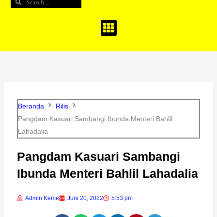
Search
Search
b
a
u
o
g
b
o
r
e
k
a
m
Beranda
Rilis
Pangdam Kasuari Sambangi Ibunda Menteri Bahlil
Lahadalia
Pangdam Kasuari Sambangi
Ibunda Menteri Bahlil Lahadalia
Admin Keme
Juni 20, 2022
5:53 pm