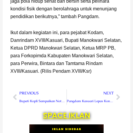
jaga pola hidup sehat dan bersih serta pelihara
kondisi fisik dengan berolahraga untuk menunjang
pendidikan berikutnya,” tambah Pangdam.
Ikut dalam kegiatan ini, para pejabat Kodam,
Danrindam XVIII/Kasuari, Bupati Manokwari Selatan,
Ketua DPRD Manokwari Selatan, Ketua MRP PB,
para Forkopimda Kabupaten Manokwari Selatan,
para Perwira, Bintara dan Tamtama Rindam
XVIII/Kasuari. (Rilis Pendam XVIII/Ksr)
Prev
Next
PREVIOUS
NEXT
Bupati Kopli Sampaikan Nota Pengantar RAPBD-P TA 2022 dan Rancangan APBD TA 2023
Pangdam Kasuari Lepas Kontingen Liga Santri Piala Kasad
SPACE IKLAN