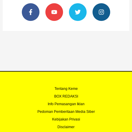
F
Y
T
I
a
o
w
n
c
u
i
s
e
t
t
t
b
u
t
a
o
b
e
g
o
e
r
r
k
a
-
m
f
Tentang Keme
BOX REDAKSI
Info Pemasangan Iklan
Pedoman Pemberitaan Media Siber
Kebijakan Privasi
Disclaimer