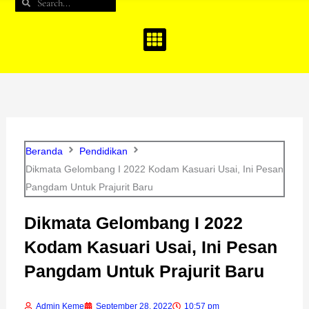
Search
Search
b
a
u
o
g
b
o
r
e
k
a
m
Beranda
Pendidikan
Dikmata Gelombang I 2022 Kodam Kasuari Usai, Ini Pesan
Pangdam Untuk Prajurit Baru
Dikmata Gelombang I 2022
Kodam Kasuari Usai, Ini Pesan
Pangdam Untuk Prajurit Baru
Admin Keme
September 28, 2022
10:57 pm