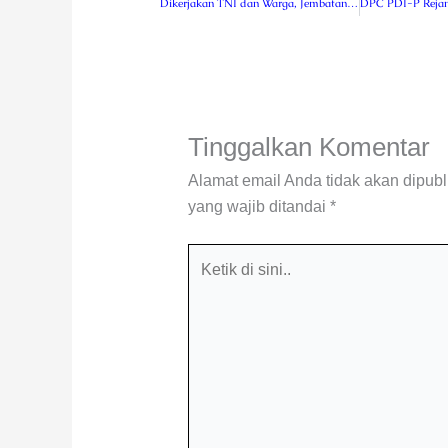
Dikerjakan TNI dan Warga, Jembatan Gantung Garuda Lubuk Bingin Baru Melesat 67 Persen
Tinggalkan Komentar
Alamat email Anda tidak akan dipubl
yang wajib ditandai
*
Ketik
di
sini..