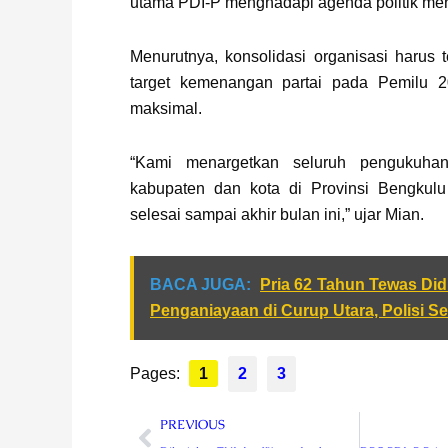
utama PDI-P menghadapi agenda politik me
Menurutnya, konsolidasi organisasi harus t
target kemenangan partai pada Pemilu 2
maksimal.
“Kami menargetkan seluruh pengukuha
kabupaten dan kota di Provinsi Bengkul
selesai sampai akhir bulan ini,” ujar Mian.
BACA JUGA:
Pria 62 Tahun Tewas Di
Penganiayaan di Curup Utara, Polisi Sel
Pages:
1
2
3
Prev
PREVIOUS