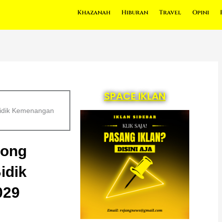
Khazanah
Hiburan
Travel
Opini
SPACE IKLAN
Bidik Kemenangan
bong
idik
029