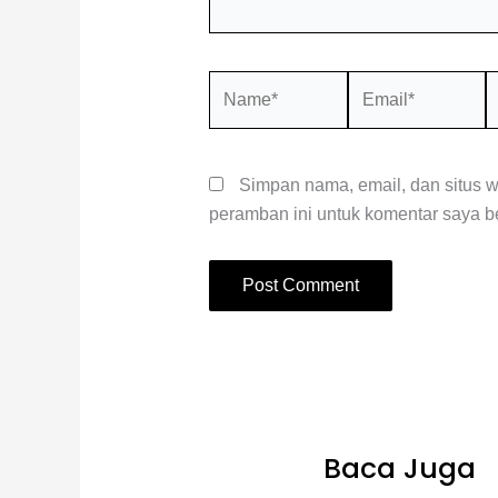
Name*
Email*
S
W
Simpan nama, email, dan situs 
peramban ini untuk komentar saya be
Baca Juga