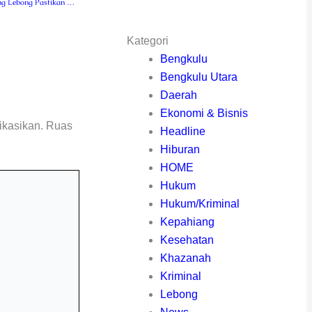
DPC PDI-P Rejang Lebong Pastikan Beasiswa PIP Cair Utuh untuk 1.400 Siswa
Kategori
Bengkulu
Bengkulu Utara
Daerah
Ekonomi & Bisnis
ikasikan.
Ruas
Headline
Hiburan
HOME
Hukum
Hukum/Kriminal
Kepahiang
Kesehatan
Khazanah
Kriminal
Lebong