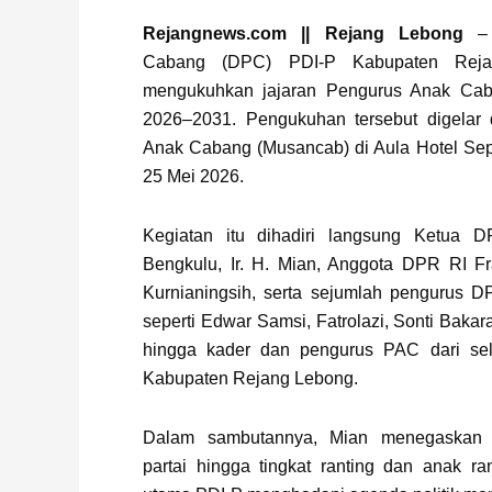
Page
,
Page
,
Page
Rejangnews.com || Rejang Lebong
– 
Cabang (DPC) PDI-P Kabupaten Reja
mengukuhkan jajaran Pengurus Anak Cab
2026–2031. Pengukuhan tersebut digelar
Anak Cabang (Musancab) di Aula Hotel Sep
25 Mei 2026.
Kegiatan itu dihadiri langsung Ketua D
Bengkulu, Ir. H. Mian, Anggota DPR RI Fr
Kurnianingsih, serta sejumlah pengurus 
seperti Edwar Samsi, Fatrolazi, Sonti Bakara
hingga kader dan pengurus PAC dari sel
Kabupaten Rejang Lebong.
Dalam sambutannya, Mian menegaskan p
partai hingga tingkat ranting dan anak ra