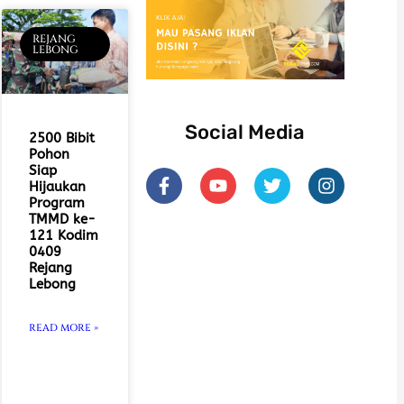
REJANG
LEBONG
Social Media
2500 Bibit
Pohon
F
Y
T
I
Siap
Hijaukan
a
o
w
n
Program
c
u
i
s
TMMD ke-
e
t
t
t
121 Kodim
b
u
t
a
0409
o
b
e
g
Rejang
o
e
r
r
Lebong
k
a
-
m
READ MORE »
f