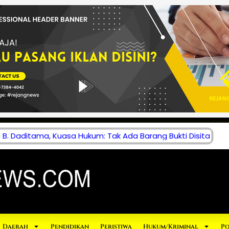
B. Daditama, Kuasa Hukum: Tak Ada Barang Bukti Disita
Daerah
Pendidikan
Peristiwa
Hukum/Kriminal
Po