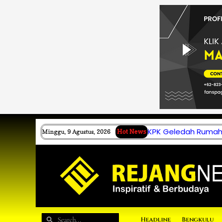
Lewati
ke
konten
KPK Geledah Rumah 
Minggu, 9 Agustus, 2026
Hot News
Search
Search
Headline
Bengkulu