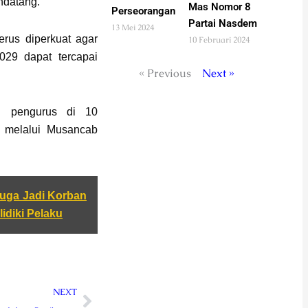
ndatang.
Mas Nomor 8
Perseorangan
Partai Nasdem
13 Mei 2024
erus diperkuat agar
10 Februari 2024
029 dapat tercapai
« Previous
Next »
n pengurus di 10
u melalui Musancab
duga Jadi Korban
idiki Pelaku
Next
NEXT