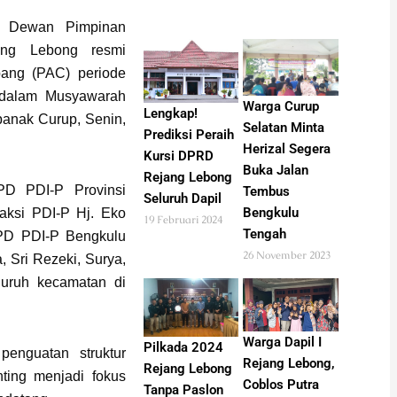
Dewan Pimpinan
ng Lebong resmi
ang (PAC) periode
 dalam Musyawarah
Warga Curup
Lengkap!
anak Curup, Senin,
Selatan Minta
Prediksi Peraih
Herizal Segera
Kursi DPRD
Buka Jalan
Rejang Lebong
PD PDI-P Provinsi
Tembus
Seluruh Dapil
Bengkulu
aksi PDI-P Hj. Eko
19 Februari 2024
Tengah
DPD PDI-P Bengkulu
26 November 2023
, Sri Rezeki, Surya,
uruh kecamatan di
Warga Dapil I
Pilkada 2024
enguatan struktur
Rejang Lebong,
Rejang Lebong
nting menjadi fokus
Coblos Putra
Tanpa Paslon