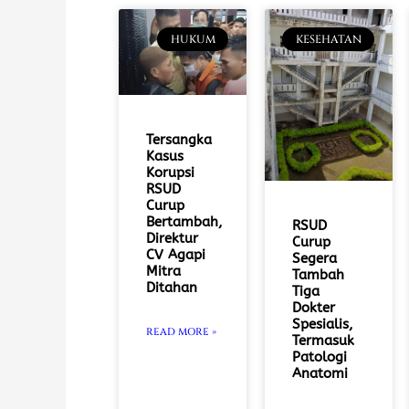
HUKUM
KESEHATAN
Tersangka
Kasus
Korupsi
RSUD
Curup
Bertambah,
RSUD
Direktur
Curup
CV Agapi
Segera
Mitra
Tambah
Ditahan
Tiga
Dokter
Spesialis,
READ MORE »
Termasuk
Patologi
Anatomi