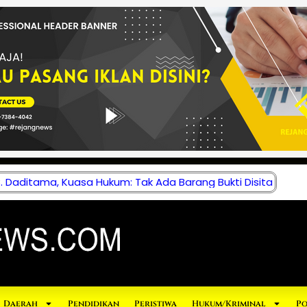
 Daditama, Kuasa Hukum: Tak Ada Barang Bukti Disita
Daerah
Pendidikan
Peristiwa
Hukum/Kriminal
Po