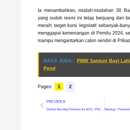
Ia menambahkan, mudah-mudahan 30 Ba
yang sudah resmi ini tetap berjuang dan b
meraih target kursi legislatif sebanyak-ban
menggapai kemenangan di Pemilu 2024, s
mampu mengantarkan calon sendiri di Pilkad
BACA JUGA:
PMW Santuni Bayi Lahi
Perut
Pages:
1
2
Prev
PREVIOUS
Daftar Bacaleg Perdana Ke KPU, PDIP Targetkan Kursi Ketua DPRD Rejang Lebong