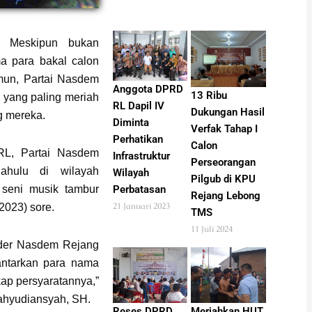
 Meskipun bukan
a para bakal calon
amun, Partai Nasdem
Anggota DPRD
13 Ribu
 yang paling meriah
RL Dapil IV
Dukungan Hasil
g mereka.
Diminta
Verfak Tahap I
Perhatikan
Calon
RL, Partai Nasdem
Infrastruktur
Perseorangan
dahulu di wilayah
Wilayah
Pilgub di KPU
 seni musik tambur
Perbatasan
Rejang Lebong
21 Januari 2023
2023) sore.
TMS
11 Juli 2024
kader Nasdem Rejang
ntarkan para nama
ap persyaratannya,”
ahyudiansyah, SH.
Reses DPRD
Meriahkan HUT