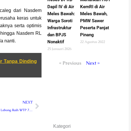
Dapil IV di Air
KemRI di Air
caleg dari Nasdem
Meles Bawah:
Meles Bawah,
erusaha keras untuk
Warga Soroti
PMW Sawer
yaknya serta optimis
Infrastruktur
Peserta Panjat
ehingga Nasdem RL
dan BPJS
Pinang
a nanti.
Nonaktif
22 Agustus 2022
25 Januari 2026
r Tanpa Dinding
« Previous
Next »
Next
NEXT
Mantap ! Pemkab Lebong Raih WTP 7 Kali Berturut-turut
Kategori