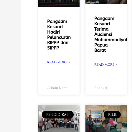
Pangdam
Pangdam
Kasuari
Kasuari
Terima
Hadiri
Audiensi
Peluncuran
Muhammadiyah
RIPPP dan
Papua
SIPPP
Barat
READ MORE »
READ MORE »
Admin Keme
Redaksi
PENDIDIKAN
RILIS