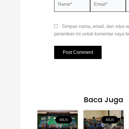
Name*
Email*
S
W
Simpan nama, email, dan situs 
peramban ini untuk komentar saya be
Baca Juga
RILIS
RILIS