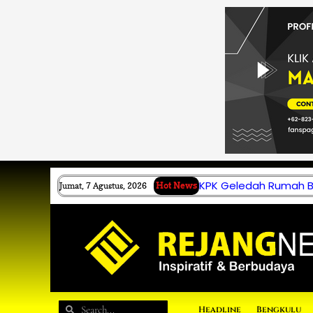
Lewati
ke
konten
KPK Geledah Rumah B.
Jumat, 7 Agustus, 2026
Hot News
Search
Search
Headline
Bengkulu