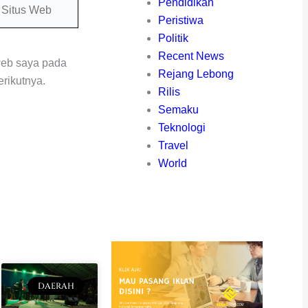
itus
Pendidikan
eb
Peristiwa
Politik
Recent News
web saya pada
Rejang Lebong
rikutnya.
Rilis
Semaku
Teknologi
Travel
World
DAERAH