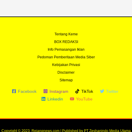
f
Tentang Keme
BOX REDAKSI
Info Pemasangan Iklan
Pedoman Pemberitaan Media Siber
Kebijakan Privasi
Disclaimer
Sitemap
Facebook
Instagram
TikTok
Twitter
Linkedin
YouTube
Copyright © 2023. Rejangnews.com | Published by PT Zeshanindo Media Utama