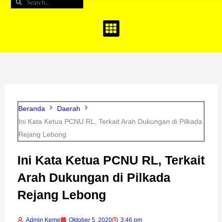
Search
Search
b
a
u
o
g
b
o
r
e
k
a
m
Beranda
Daerah
Ini Kata Ketua PCNU RL, Terkait Arah Dukungan di Pilkada
Rejang Lebong
Ini Kata Ketua PCNU RL, Terkait
Arah Dukungan di Pilkada
Rejang Lebong
Admin Keme
Oktober 5, 2020
3:46 pm