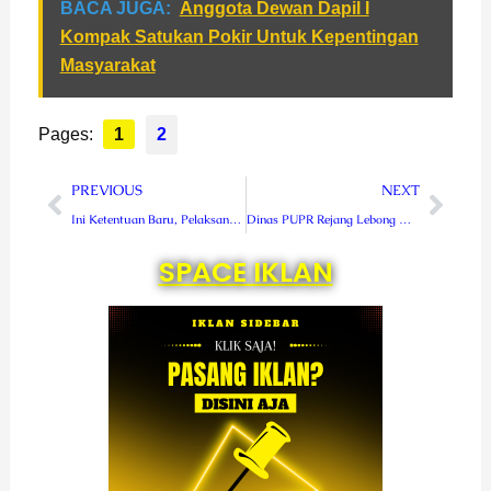
BACA JUGA:
Anggota Dewan Dapil I
Kompak Satukan Pokir Untuk Kepentingan
Masyarakat
Pages:
1
2
Prev
Next
PREVIOUS
NEXT
Ini Ketentuan Baru, Pelaksanaan Kampanye di Masa Pandemi Covid-19
Dinas PUPR Rejang Lebong Mulai Jajaki 50 Paket Pekerjaan Tahun 2020
SPACE IKLAN