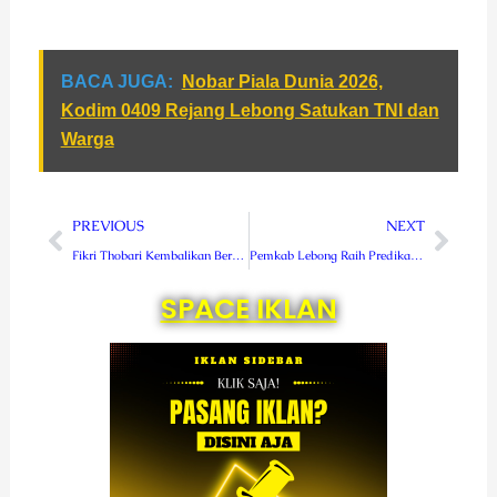
BACA JUGA:
Nobar Piala Dunia 2026,
Kodim 0409 Rejang Lebong Satukan TNI dan
Warga
Prev
Next
PREVIOUS
NEXT
Fikri Thobari Kembalikan Berkas Pendaftaran Cakada ke Partai Gerindra
Pemkab Lebong Raih Predikat III Dalam Kinerja Percepatan Penurunan Stunting
SPACE IKLAN