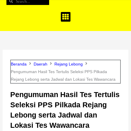
Search
Search
b
a
u
o
g
b
o
r
e
k
a
m
Beranda
Daerah
Rejang Lebong
Pengumuman Hasil Tes Tertulis Seleksi PPS Pilkada
Rejang Lebong serta Jadwal dan Lokasi Tes Wawancara
Pengumuman Hasil Tes Tertulis
Seleksi PPS Pilkada Rejang
Lebong serta Jadwal dan
Lokasi Tes Wawancara