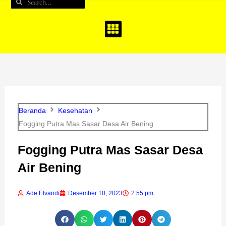
Search
Search
b
a
u
o
g
b
o
r
e
k
a
m
Beranda
Kesehatan
Fogging Putra Mas Sasar Desa Air Bening
Fogging Putra Mas Sasar Desa
Air Bening
Ade Elvandi
Desember 10, 2023
2:55 pm