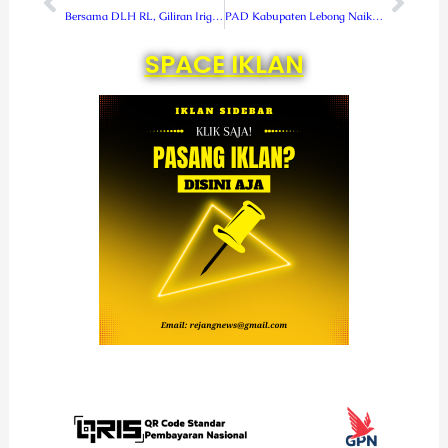
Bersama DLH RL, Giliran Irigasi Air Sengak Dibersihkan Kodim 0409 Rejang Lebong
PAD Kabupaten Lebong Naik Setiap Tahun, Ini Sumbernya!
SPACE IKLAN