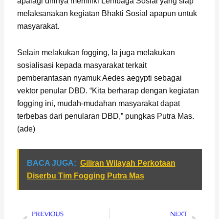
apalagi dirinya memiliki Lembaga Sosial yang siap
melaksanakan kegiatan Bhakti Sosial apapun untuk
masyarakat.
Selain melakukan fogging, Ia juga melakukan
sosialisasi kepada masyarakat terkait
pemberantasan nyamuk Aedes aegypti sebagai
vektor penular DBD. “Kita berharap dengan kegiatan
fogging ini, mudah-mudahan masyarakat dapat
terbebas dari penularan DBD,” pungkas Putra Mas.
(ade)
BACA JUGA:
Giliran Wilayah Perkotaan
Diserbu Tim Fogging Putra Mas
Prev
Next
PREVIOUS
NEXT