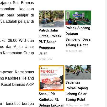
jaran Sat Binmas
sanakan kegiatan
n para pelajar di
ya adalah pelajar di
Polsek Sindang
Patroli Jalur
Dataran
Lintas, Polsek
Sambangi Desa
pukul 08.00 WIB dan
PUT Sasar
Talang Belitar
rus dan Aiptu Umar
Pengguna
31 Maret 2023
bo Kecamatan Curup
Jalan
27 Juni 2021
an-pesan Kamtibmas
ang Kapolres Rejang
Satlantas
i Kasat Binmas AKP
Polres Rejang
Ssst…! Plt
Lebong Gelar
Kadinkes RL
Strong Point
n tersebut berupa
Diduga Lakukan
24 September 2021