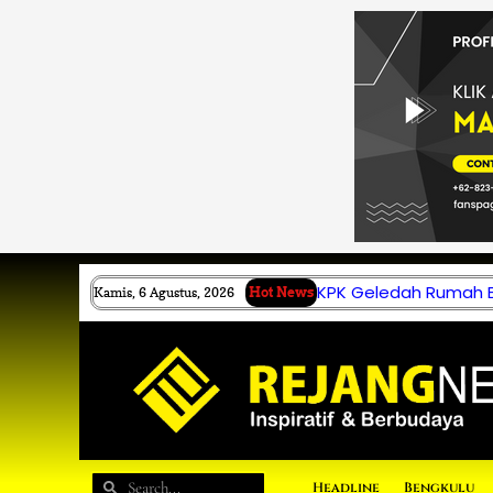
Lewati
ke
konten
KPK Geledah Rumah B.
Kamis, 6 Agustus, 2026
Hot News
Search
Search
Headline
Bengkulu