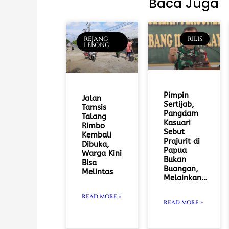
Baca Juga
REJANG
RILIS
LEBONG
Pimpin
Jalan
Sertijab,
Tamsis
Pangdam
Talang
Kasuari
Rimbo
Sebut
Kembali
Prajurit di
Dibuka,
Papua
Warga Kini
Bukan
Bisa
Buangan,
Melintas
Melainkan…
READ MORE »
READ MORE »