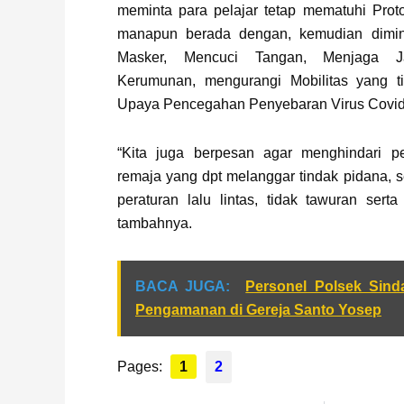
meminta para pelajar tetap mematuhi Prot
manapun berada dengan, kemudian dimin
Masker, Mencuci Tangan, Menjaga Ja
Kerumunan, mengurangi Mobilitas yang t
Upaya Pencegahan Penyebaran Virus Covid
“Kita juga berpesan agar menghindari p
remaja yang dpt melanggar tindak pidana, se
peraturan lalu lintas, tidak tawuran serta
tambahnya.
BACA JUGA:
Personel Polsek Sind
Pengamanan di Gereja Santo Yosep
Pages:
1
2