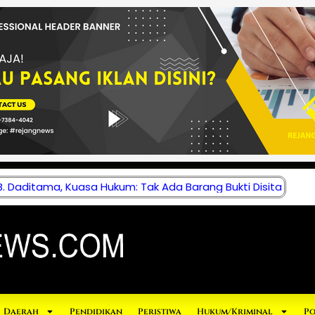
 Daditama, Kuasa Hukum: Tak Ada Barang Bukti Disita
Daerah
Pendidikan
Peristiwa
Hukum/Kriminal
Po