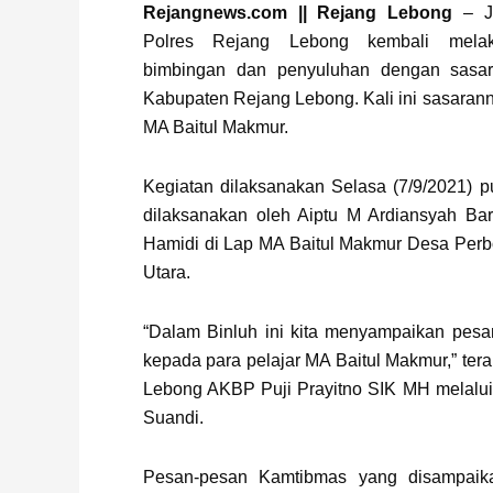
Page
,
Page
Rejangnews.com || Rejang Lebong
– Ja
Polres Rejang Lebong kembali melak
bimbingan dan penyuluhan dengan sasara
Kabupaten Rejang Lebong. Kali ini sasarann
MA Baitul Makmur.
Kegiatan dilaksanakan Selasa (7/9/2021) 
dilaksanakan oleh Aiptu M Ardiansyah Ba
Hamidi di Lap MA Baitul Makmur Desa Per
Utara.
“Dalam Binluh ini kita menyampaikan pes
kepada para pelajar MA Baitul Makmur,” ter
Lebong AKBP Puji Prayitno SIK MH melalu
Suandi.
Pesan-pesan Kamtibmas yang disampaika