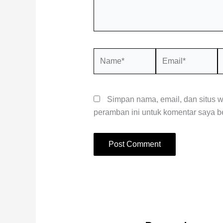
Name*
Email*
S
W
Simpan nama, email, dan situs 
peramban ini untuk komentar saya be