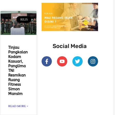
RILIS
Social Media
Tinjau
Pangkalan
Kodam
F
Y
T
I
Kasuari,
a
o
w
n
Panglima
c
u
i
s
TNI
e
t
t
t
Resmikan
b
u
t
a
Ruang
o
b
e
g
Fitness
o
e
r
r
Simon
k
a
Mansim
-
m
f
READ MORE »