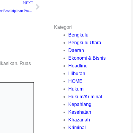
Next
NEXT
Polsek Curup Gelar Pendisiplinan Prokes
Kategori
Bengkulu
Bengkulu Utara
Daerah
Ekonomi & Bisnis
ikasikan.
Ruas
Headline
Hiburan
HOME
Hukum
Hukum/Kriminal
Kepahiang
Kesehatan
Khazanah
Kriminal