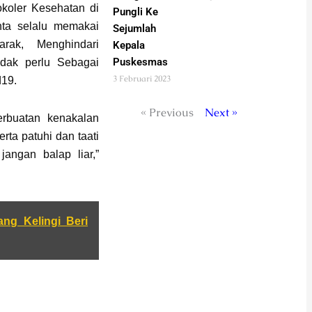
okoler Kesehatan di
Pungli Ke
ta selalu memakai
Sejumlah
rak, Menghindari
Kepala
Puskesmas
idak perlu Sebagai
3 Februari 2023
19.
« Previous
Next »
erbuatan kenakalan
rta patuhi dan taati
 jangan balap liar,”
ang Kelingi Beri