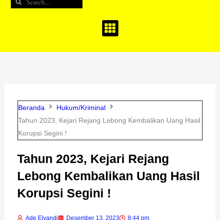
Search
Search
b
a
u
o
g
b
o
r
e
k
a
m
Beranda
Hukum/Kriminal
Tahun 2023, Kejari Rejang Lebong Kembalikan Uang Hasil
Korupsi Segini !
Tahun 2023, Kejari Rejang
Lebong Kembalikan Uang Hasil
Korupsi Segini !
Ade Elvandi
Desember 13, 2023
8:44 pm