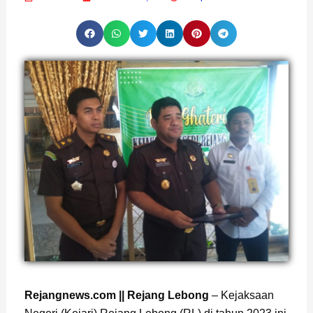
Page
,
Page
Rejangnews.com || Rejang Lebong
– Kejaksaan