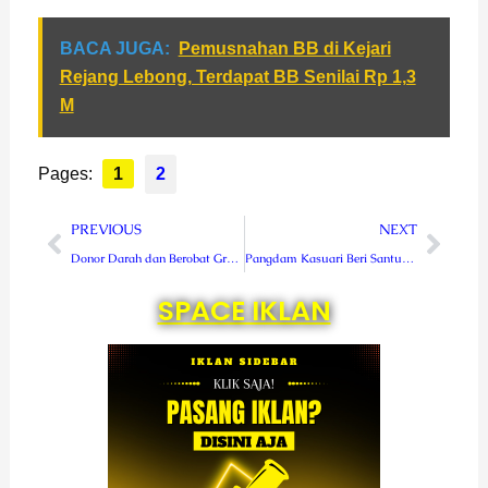
BACA JUGA:
Pemusnahan BB di Kejari
Rejang Lebong, Terdapat BB Senilai Rp 1,3
M
Pages:
1
2
Prev
Next
PREVIOUS
NEXT
Donor Darah dan Berobat Gratis Kodam Kasuari Tembus 550 Orang
Pangdam Kasuari Beri Santunan Veteran, Warakawuri dan Anak Yatim
SPACE IKLAN