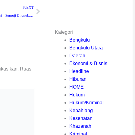
Next
NEXT
Puluhan APK Fikri – Samuji Dirusak, Tim Pemenangan Kecam Pelaku Pengrusakan
Kategori
Bengkulu
Bengkulu Utara
Daerah
Ekonomi & Bisnis
ikasikan.
Ruas
Headline
Hiburan
HOME
Hukum
Hukum/Kriminal
Kepahiang
Kesehatan
Khazanah
Kriminal