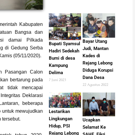
erintah Kabupaten
satuan Bangsa dan
asi damai Pilkada
Bayar Utang
Bupati Syamsul
ng di Gedung Serba
Judi, Mantan
Hadiri Sedekah
amis (05/11/2020).
Kades di
Bumi di desa
Rejang Lebong
Kampung
Diduga Korupsi
lan Pasangan Calon
Delima
Dana Desa
akan bertarung pada
7 Juni 2023
22 Agustus 2022
at tidak mencapai
ntegritas Deklarasi
Lantaran, beberapa
ap untuk mewujudkan
Lestarikan
Lingkungan
 tersebut.
Ucapkan
Hidup, PSI
Selamat Ke
Rejang Lebong
SAHE, Fikri