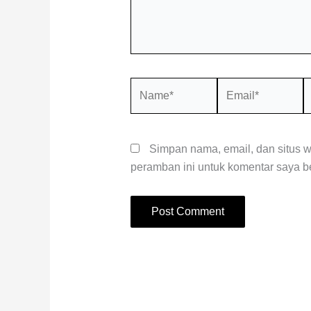
Name*
Email*
S
W
Simpan nama, email, dan situs 
peramban ini untuk komentar saya be