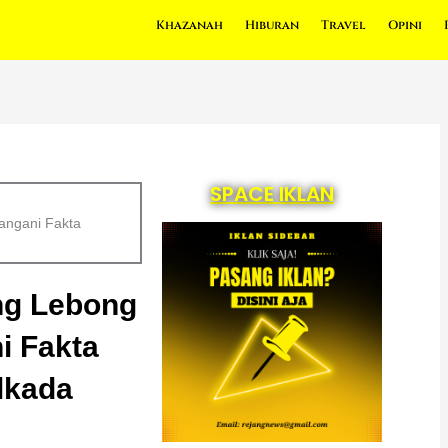
Khazanah
Hiburan
Travel
Opini
SPACE IKLAN
angani Fakta
ng Lebong
i Fakta
ilkada