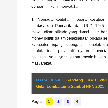
Dalam rangka Pelaksanaan Pilkada Ser
dengan ini kami menyatakan :
1. Menjaga keutuhan negara kesatuan r
berdasarkan Pancasila dan UUD 1945.
mewujudkan pilkada yang damai, jujur, beri
money politik dalam pelaksanaan pilkada se
kabupaten rejang lebong. 3. menolak d
bentuk fitnah, provokatif, ujaran kebenci
politisasi sara yang dapat menimbulkan
masyarakat.
BACA JUGA:
Gandeng FKPD, PWI
Gelar Lomba Leng Sambut HPN 2021
Pages:
1
2
3
4