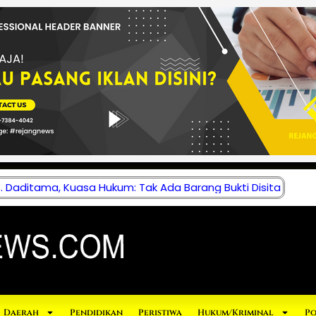
 Daditama, Kuasa Hukum: Tak Ada Barang Bukti Disita
Daerah
Pendidikan
Peristiwa
Hukum/Kriminal
Po