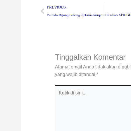
Prev
PREVIOUS
Perindo Rejang Lebong Optimis Raup 70 Persen Suara Petani Untuk Agusrin – Imron
Tinggalkan Komentar
Alamat email Anda tidak akan dipubl
yang wajib ditandai
*
Ketik
di
sini..