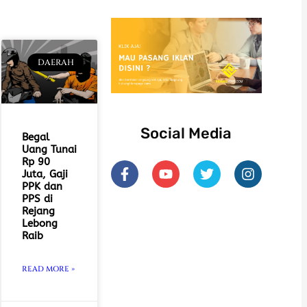
DAERAH
Social Media
Begal
Uang Tunai
F
Y
T
I
Rp 90
Juta, Gaji
a
o
w
n
PPK dan
c
u
i
s
PPS di
e
t
t
t
Rejang
b
u
t
a
Lebong
o
b
e
g
Raib
o
e
r
r
k
a
READ MORE »
-
m
f