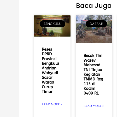
Baca Juga
BENGKULU
DAERAH
Reses
DPRD
Besok Tim
Provinsi
Wasev
Bengkulu
Mabesad
Andrian
TNI Tinjau
Wahyudi
Kegiatan
Sasar
TMMD Reg
Warga
115 di
Curup
Kodim
Timur
0409 RL
READ MORE »
READ MORE »