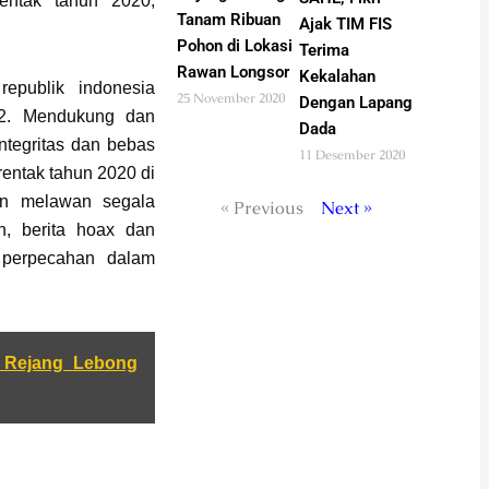
entak tahun 2020,
Tanam Ribuan
Ajak TIM FIS
Pohon di Lokasi
Terima
Rawan Longsor
Kekalahan
epublik indonesia
25 November 2020
Dengan Lapang
 2. Mendukung dan
Dada
ntegritas dan bebas
11 Desember 2020
rentak tahun 2020 di
an melawan segala
« Previous
Next »
an, berita hoax dan
 perpecahan dalam
 Rejang Lebong