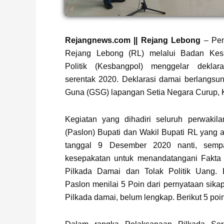
Page
,
Page
,
Page
,
Page
Rejangnews.com || Rejang Lebong
– Pem
Rejang Lebong (RL) melalui Badan Ke
Politik (Kesbangpol) menggelar deklar
serentak 2020. Deklarasi damai berlangsu
Guna (GSG) lapangan Setia Negara Curup, K
Kegiatan yang dihadiri seluruh perwaki
(Paslon) Bupati dan Wakil Bupati RL yang 
tanggal 9 Desember 2020 nanti, semp
kesepakatan untuk menandatangani Fakta I
Pilkada Damai dan Tolak Politik Uang. 
Paslon menilai 5 Poin dari pernyataan sik
Pilkada damai, belum lengkap. Berikut 5 poin